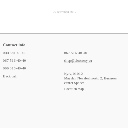
7
29 сентября 2017
Contact info
044 581 49 40
067 516-40-40
067 516-40-40
shop@bloomery.eu
066 516-40-40
Кyiv, 01012
Back call
Maydan Nezalezhnosti, 2, Business
center Spaces
Location map