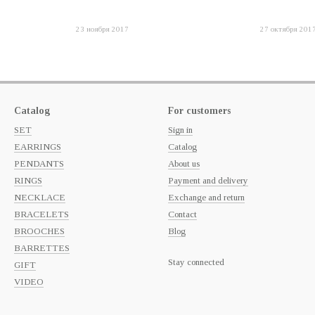
23 ноября 2017
27 октября 201
Catalog
For customers
SET
Sign in
EARRINGS
Catalog
PENDANTS
About us
RINGS
Payment and delivery
NECKLACE
Exchange and return
BRACELETS
Contact
BROOCHES
Blog
BARRETTES
Stay connected
GIFT
VIDEO