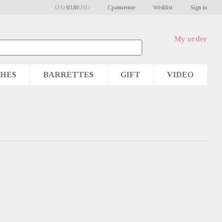
Сравнение
UAH
EUR
USD
Wishlist
Sign in
My order
HES
BARRETTES
GIFT
VIDEO