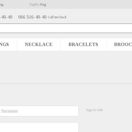
og
Укр
Рус
Eng
-40-40
066 516-40-40
Call me back
NGS
NECKLACE
BRACELETS
BROOC
Sign in with