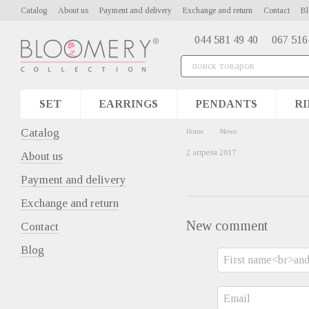
Skip to main content
Catalog
About us
Payment and delivery
Exchange and return
Contact
Bl
044 581 49 40
067 516
SET
EARRINGS
PENDANTS
RI
Catalog
Home
News
2 апреля 2017
About us
Payment and delivery
Exchange and return
New comment
Contact
Blog