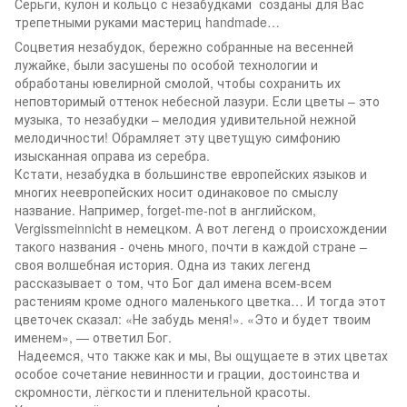
Серьги, кулон и кольцо с незабудками созданы для Вас
трепетными руками мастериц handmade…
Соцветия незабудок, бережно собранные на весенней
лужайке, были засушены по особой технологии и
обработаны ювелирной смолой, чтобы сохранить их
неповторимый оттенок небесной лазури. Если цветы – это
музыка, то незабудки – мелодия удивительной нежной
мелодичности! Обрамляет эту цветущую симфонию
изысканная оправа из серебра.
Кстати, незабудка в большинстве европейских языков и
многих неевропейских носит одинаковое по смыслу
название. Например, forget-me-not в английском,
Vergissmeinnicht в немецком. А вот легенд о происхождении
такого названия - очень много, почти в каждой стране –
своя волшебная история. Одна из таких легенд
рассказывает о том, что Бог дал имена всем-всем
растениям кроме одного маленького цветка… И тогда этот
цветочек сказал: «Не забудь меня!». «Это и будет твоим
именем», — ответил Бог.
Надеемся, что также как и мы, Вы ощущаете в этих цветах
особое сочетание невинности и грации, достоинства и
скромности, лёгкости и пленительной красоты.