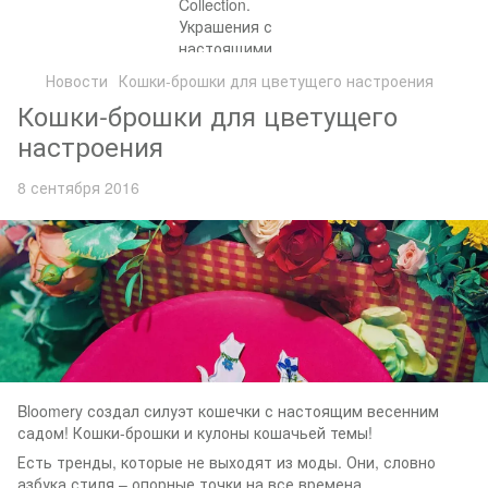
Новости
Кошки-брошки для цветущего настроения
Кошки-брошки для цветущего
настроения
8 сентября 2016
Bloomery создал силуэт кошечки с настоящим весенним
садом! Кошки-брошки и кулоны кошачьей темы!
Есть тренды, которые не выходят из моды. Они, словно
азбука стиля – опорные точки на все времена.