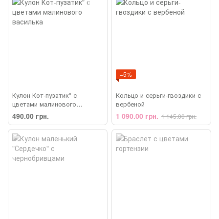
−5%
Кулон Кот-пузатик" с
Кольцо и серьги-гвоздики с
цветами малинового
вербеной
василька
490.00 грн.
1 090.00 грн.
1 145.00 грн.