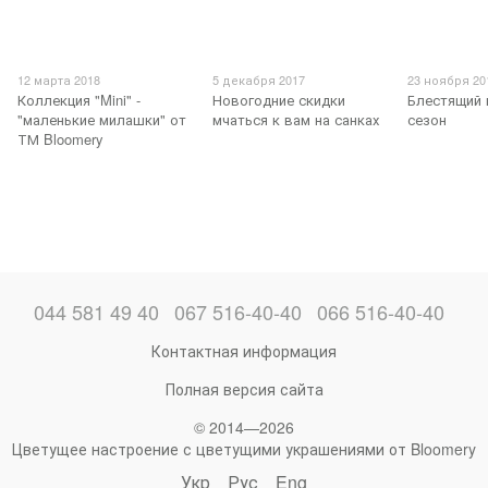
12 марта 2018
5 декабря 2017
23 ноября 20
Коллекция "Mini" -
Новогодние скидки
Блестящий 
"маленькие милашки" от
мчаться к вам на санках
сезон
ТМ Bloomery
044 581 49 40
067 516-40-40
066 516-40-40
Контактная информация
Полная версия сайта
© 2014—2026
Цветущее настроение с цветущими украшениями от Bloomery
Укр
Рус
Eng