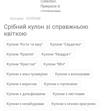
Каталог
КУЛОНИ
Срібний кулон зі справжньою
квіткою
Кулони "Коти та киці"
Кулони "Сердечко"
Кулони "Крапля"
Кулони "Квадрат"
Кулони "Кристал"
Кулони "Mini"
Кулони з альстромерією
Кулони з волошками
Кулони з вересом
Кулони з гортензією
Кулони з дельфініумом
Кулони з листками
Кулони з незабудками
Кулони з нічною красунею