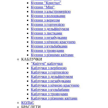
Кулони "Кристал"
Кулони "Mini"
Кулони з альстромерією
Кулони з волошками
Кулони з вересом
Кулони з гортензією
Кулони з дельфініумом
Кулони з листками
Кулони з незабудками
Кулони з нічною красунею
Кулони з кульбабками
Кулони з трояндами
Кулони з різними квітами
КАБЛУЧКИ
"Квітучі" каблучки
Каблучки з вербеною
Каблучки з гортензією
Каблучки з дельфініумом
Каблучки з незабудками
Каблучки з нічною красунею
Каблучки з кульбабами
Каблучки з трояндами
Каблучки з різними квітами
КОЛЬЄ
БРАСЛЕТИ