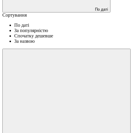
По даті
Сортування
По даті
За популярністю
Спочатку дешевше
За назвою