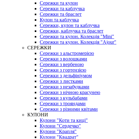
Сережки та кулон
Сережки та каблучка
Сережки та браслет
Кулон та каблучка
Сережки, кулон та каблучка
Сережки, каблучка та браслет
Сережки та кулон. Колекція "Mini"
Сережки та кулон. Колекція "Ajour"
СЕРЕЖКИ
Сережки з альстромерією
Сережки з волошками
Сережки з вербеною
Сережки з гортензією
Сережки з дельфініумом
Сережки з листками
Сережки з незабудками
Сережки з нічною красунею
Сережки з кульбабами
Сережки з трояндами
Сережки з різними квітами
КУЛОНИ
Кулони "Коти та киці"
Кулони "Сердечко"
Кулони "Крапля"
Кулони "Квадрат"