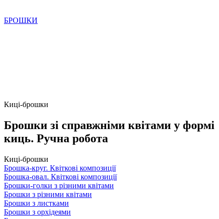
БРОШКИ
Киці-брошки
Брошки зі справжніми квітами у формі
киць. Ручна робота
Киці-брошки
Брошка-круг. Квіткові композиції
Брошка-овал. Квіткові композиції
Брошки-голки з різними квітами
Брошки з різними квітами
Брошки з листками
Брошки з орхідеями