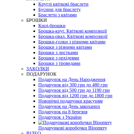
Круглі квіткові браслети
Бусини для браслету
Браслети з квітами
БРОШКИ
Киці-брошки
Брошка-круг. Квіткові композиції
Брошка-овал. Квіткові композиції
Брошки-голки з різними квітами
Брошки з різними квітами
Брошки з листками
Брошки з орхідеями
Брошки з трояндами
ЗАКОЛКИ
ПОДАРУНОК
Подарунок на День Народження
Подарунок від 300 грн до 480 грн
Подарунок від 500 грн до 1190 грн
Подарунок від 1200 грн до 1800 грн
Новорічні подарунки красуням
Подарунок на День закоханих
Подарунок на 8 березня
Подарунок з України
Подарункові коробочки Bloomery
ВІДЕО