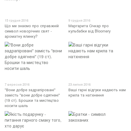
15 грудня 2016
9 грудня 2016
Що ми знаємо про справжній
Маргарита Січкар про
символ новорічних свят -
кульбабки від Bloomery
ароматну ялинку?
7 вересня 2016
23 липня 2016
"Вони добре задрапіровані"
Ваші гарні відгуки надають нам
замість "вони добре одягнені"
крила та натхнення
(19 ст). Брошки та мистецтво
носити шаль