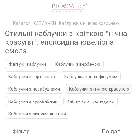
Каталог
КАБЛУЧКИ
Каблучки з нічною красунею
Стильні каблучки з квіткою "нічна
красуня", епоксидна ювелірна
смола
"Квітучі" каблучки
Каблучки з вербеною
Каблучки з гортензією
Каблучки з дельфініумом
Каблучки з незабудками
Каблучки з нічною красунею
Каблучки з кульбабами
Каблучки з трояндами
Каблучки з різними квітами
Фільтр
По даті