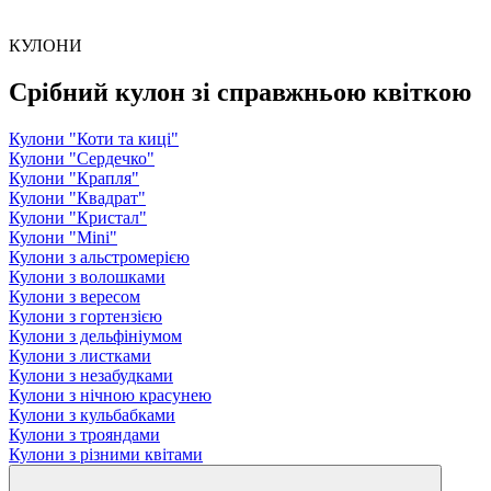
КУЛОНИ
Срібний кулон зі справжньою квіткою
Кулони "Коти та киці"
Кулони "Сердечко"
Кулони "Крапля"
Кулони "Квадрат"
Кулони "Кристал"
Кулони "Mini"
Кулони з альстромерією
Кулони з волошками
Кулони з вересом
Кулони з гортензією
Кулони з дельфініумом
Кулони з листками
Кулони з незабудками
Кулони з нічною красунею
Кулони з кульбабками
Кулони з трояндами
Кулони з різними квітами