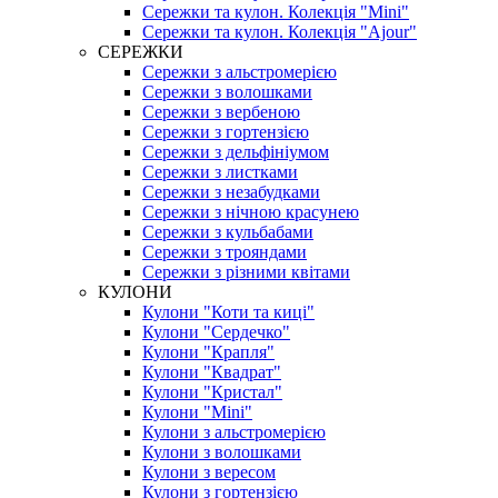
Сережки та кулон. Колекція "Mini"
Сережки та кулон. Колекція "Ajour"
СЕРЕЖКИ
Сережки з альстромерією
Сережки з волошками
Сережки з вербеною
Сережки з гортензією
Сережки з дельфініумом
Сережки з листками
Сережки з незабудками
Сережки з нічною красунею
Сережки з кульбабами
Сережки з трояндами
Сережки з різними квітами
КУЛОНИ
Кулони "Коти та киці"
Кулони "Сердечко"
Кулони "Крапля"
Кулони "Квадрат"
Кулони "Кристал"
Кулони "Mini"
Кулони з альстромерією
Кулони з волошками
Кулони з вересом
Кулони з гортензією