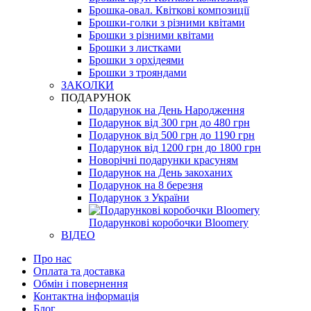
Брошка-овал. Квіткові композиції
Брошки-голки з різними квітами
Брошки з різними квітами
Брошки з листками
Брошки з орхідеями
Брошки з трояндами
ЗАКОЛКИ
ПОДАРУНОК
Подарунок на День Народження
Подарунок від 300 грн до 480 грн
Подарунок від 500 грн до 1190 грн
Подарунок від 1200 грн до 1800 грн
Новорічні подарунки красуням
Подарунок на День закоханих
Подарунок на 8 березня
Подарунок з України
Подарункові коробочки Bloomery
ВІДЕО
Про нас
Оплата та доставка
Обмін і повернення
Контактна інформація
Блог