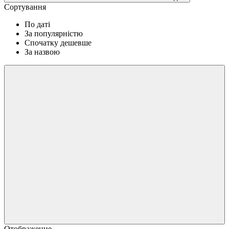
Сортування
По даті
За популярністю
Спочатку дешевше
За назвою
Отображение