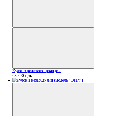
Кулон з рожевою трояндою
680.00 грн.