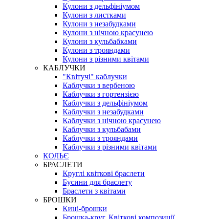
Кулони з дельфініумом
Кулони з листками
Кулони з незабудками
Кулони з нічною красунею
Кулони з кульбабками
Кулони з трояндами
Кулони з різними квітами
КАБЛУЧКИ
"Квітучі" каблучки
Каблучки з вербеною
Каблучки з гортензією
Каблучки з дельфініумом
Каблучки з незабудками
Каблучки з нічною красунею
Каблучки з кульбабами
Каблучки з трояндами
Каблучки з різними квітами
КОЛЬЄ
БРАСЛЕТИ
Круглі квіткові браслети
Бусини для браслету
Браслети з квітами
БРОШКИ
Киці-брошки
Брошка-круг. Квіткові композиції