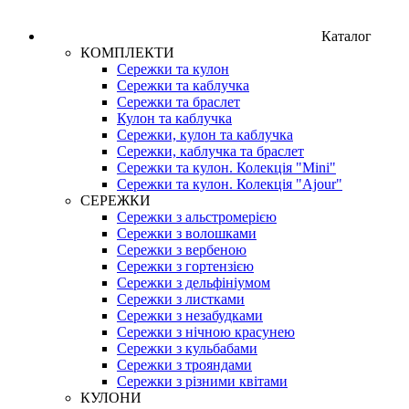
Каталог
КОМПЛЕКТИ
Сережки та кулон
Сережки та каблучка
Сережки та браслет
Кулон та каблучка
Сережки, кулон та каблучка
Сережки, каблучка та браслет
Сережки та кулон. Колекція "Mini"
Сережки та кулон. Колекція "Ajour"
СЕРЕЖКИ
Сережки з альстромерією
Сережки з волошками
Сережки з вербеною
Сережки з гортензією
Сережки з дельфініумом
Сережки з листками
Сережки з незабудками
Сережки з нічною красунею
Сережки з кульбабами
Сережки з трояндами
Сережки з різними квітами
КУЛОНИ