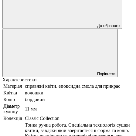
До обраного
Порівняти
Характеристики
Матеріал
справжні квіти, епоксидна смола для прикрас
Квітка
волошки
Колір
бордовий
Діаметр
11 мм
кулону
Колекція
Classic Collection
Тонка ручна робота. Спеціальна технологія сушки
квітки, завдяки якій зберігається її форма та колір.
Квітка розміщується в матеріалі прозорому «як