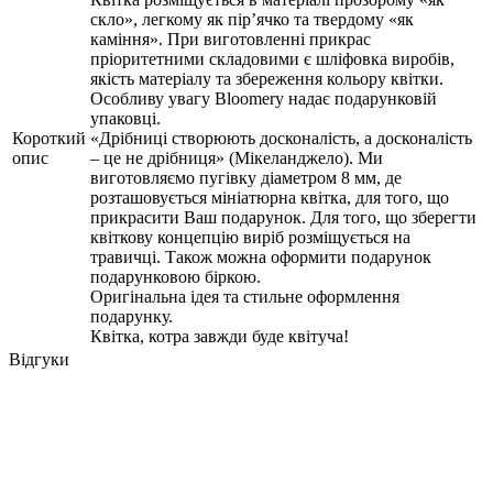
скло», легкому як пір’ячко та твердому «як
каміння». При виготовленні прикрас
пріоритетними складовими є шліфовка виробів,
якість матеріалу та збереження кольору квітки.
Особливу увагу Bloomery надає подарунковій
упаковці.
Короткий
«Дрібниці створюють досконалість, а досконалість
опис
– це не дрібниця» (Мікеланджело). Ми
виготовляємо пугівку діаметром 8 мм, де
розташовується мініатюрна квітка, для того, що
прикрасити Ваш подарунок. Для того, що зберегти
квіткову концепцію виріб розміщується на
травичці. Також можна оформити подарунок
подарунковою біркою.
Оригінальна ідея та стильне оформлення
подарунку.
Квітка, котра завжди буде квітуча!
Відгуки