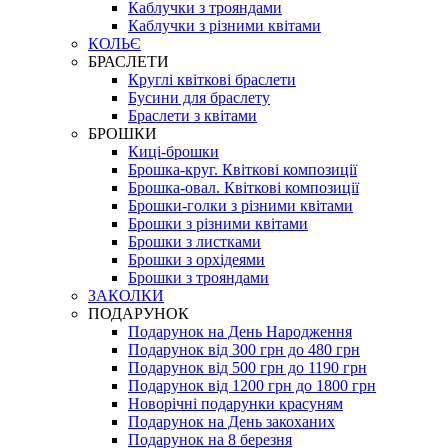
Каблучки з трояндами
Каблучки з різними квітами
КОЛЬЄ
БРАСЛЕТИ
Круглі квіткові браслети
Бусини для браслету
Браслети з квітами
БРОШКИ
Киці-брошки
Брошка-круг. Квіткові композиції
Брошка-овал. Квіткові композиції
Брошки-голки з різними квітами
Брошки з різними квітами
Брошки з листками
Брошки з орхідеями
Брошки з трояндами
ЗАКОЛКИ
ПОДАРУНОК
Подарунок на День Народження
Подарунок від 300 грн до 480 грн
Подарунок від 500 грн до 1190 грн
Подарунок від 1200 грн до 1800 грн
Новорічні подарунки красуням
Подарунок на День закоханих
Подарунок на 8 березня