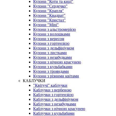
Кулони "Коти та киці"
Кулони "Сердечко"
Кулони "Крапля"
Кулони "Квадрат"
Кулони "Кристал"
Кулони "Mini"
Кулони з альстромерією
Кулони з волошками
Кулони з вересом
Кулони з гортензією
Кулони з дельфініумом
Кулони з листками
Кулони з незабудками
Кулони з нічною красунею
Кулони з кульбабками
Кулони з трояндами
Кулони з різними квітами
КАБЛУЧКИ
"Квітучі" каблучки
Каблучки з вербеною
Каблучки з гортензією
Каблучки з дельфініумом
Каблучки з незабудками
Каблучки з нічною красунею
Каблучки з кульбабами