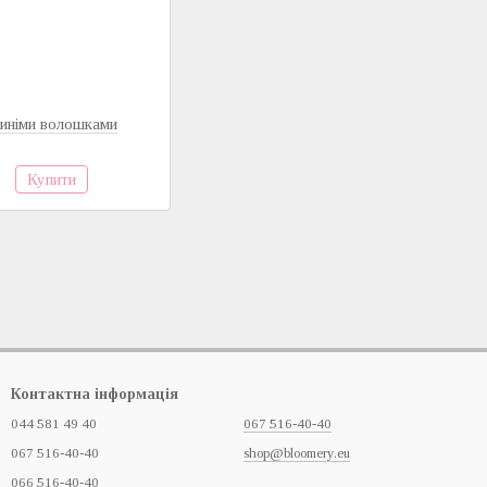
синіми волошками
Купити
Контактна інформація
044 581 49 40
067 516-40-40
067 516-40-40
shop@bloomery.eu
066 516-40-40