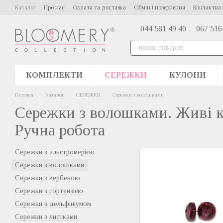
Перейти до основного контенту
Каталог
Про нас
Оплата та доставка
Обмін і повернення
Контактна 
044 581 49 40
067 516
КОМПЛЕКТИ
СЕРЕЖКИ
КУЛОНИ
Головна
Каталог
СЕРЕЖКИ
Сережки з волошками
Сережки з волошками. Живі к
Ручна робота
Сережки з альстромерією
Сережки з волошками
Сережки з вербеною
Сережки з гортензією
Сережки з дельфініумом
Сережки з листками