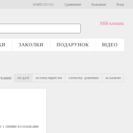
Сравнение
UAH
EUR
USD
Бажання
Вхід
Мій кошик
КИ
ЗАКОЛКИ
ПОДАРУНОК
ВІДЕО
по даті
за популярністю
спочатку дешевше
за назвою
вання: