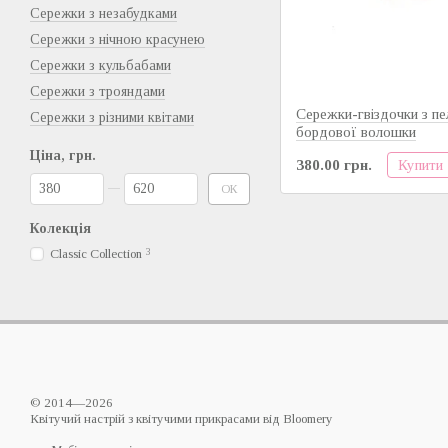
Сережки з незабудками
Сережки з нічною красунею
Сережки з кульбабами
Сережки з трояндами
Сережки-гвіздочки з п
Сережки з різними квітами
бордової волошки
Ціна, грн.
Купити
380.00 грн.
Від Ціна, грн.
До Ціна, грн.
ОК
Колекція
Classic Collection
3
© 2014—2026
Квітучий настрій з квітучими прикрасами від Bloomery