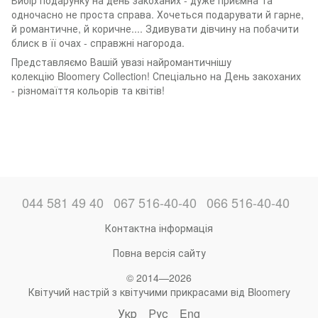
Вибір подарунку на день закоханих - дуже приємна та
одночасно не проста справа. Хочеться подарувати й гарне,
й романтичне, й коричне.... Здивувати дівчину на побачити
блиск в її очах - справжні нагорода.
Представляємо Вашій увазі найромантичнішу
колекцію
Bloomery Collection! Спеціально на День закоханих
- різномаїття кольорів та квітів!
044 581 49 40
067 516-40-40
066 516-40-40
Контактна інформація
Повна версія сайту
© 2014—2026
Квітучий настрій з квітучими прикрасами від Bloomery
Укр
Рус
Eng