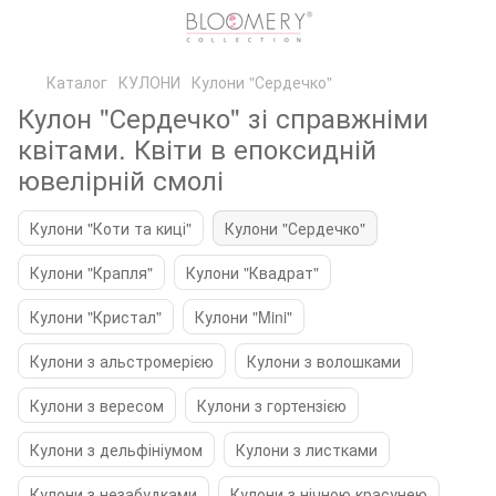
Каталог
КУЛОНИ
Кулони "Сердечко"
Кулон "Сердечко" зі справжніми
квітами. Квіти в епоксидній
ювелірній смолі
Кулони "Коти та киці"
Кулони "Сердечко"
Кулони "Крапля"
Кулони "Квадрат"
Кулони "Кристал"
Кулони "Mini"
Кулони з альстромерією
Кулони з волошками
Кулони з вересом
Кулони з гортензією
Кулони з дельфініумом
Кулони з листками
Кулони з незабудками
Кулони з нічною красунею