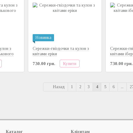
Новинка
улон з
Сережки-гвіздочки та кулон з
Сережки-гві
ькового
квітами еріки
квітами ібе
Купити
730.00 грн.
730.00 грн.
Назад
1
2
3
4
5
6
...
2
Каталог
Клієнтам