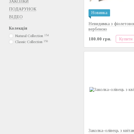
ЗАКОЛКИ
ПОДАРУНОК
Новинка
ВІДЕО
Невидимка з фіолетов
Колекція
вербеною
Natural Collection
154
Купити
180.00 грн.
Classic Collection
356
Заколка-олівець з квіта