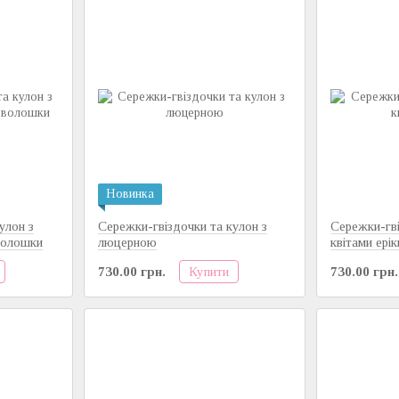
Новинка
улон з
Сережки-гвіздочки та кулон з
Сережки-гві
волошки
люцерною
квітами ерік
Купити
730.00 грн.
730.00 грн.