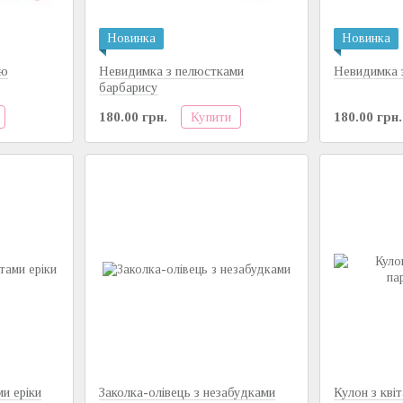
Новинка
Новинка
ою
Невидимка з пелюстками
Невидимка 
барбарису
Купити
180.00 грн.
180.00 грн.
ми еріки
Заколка-олівець з незабудками
Кулон з квіт