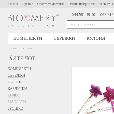
Перейти до основного контенту
Каталог
Про нас
Оплата та доставка
Обмін і повернення
Контактна 
044 581 49 40
067 516
КОМПЛЕКТИ
СЕРЕЖКИ
КУЛОНИ
Головна
Каталог
Каталог
КОМПЛЕКТИ
СЕРЕЖКИ
КУЛОНИ
КАБЛУЧКИ
КОЛЬЄ
БРАСЛЕТИ
БРОШКИ