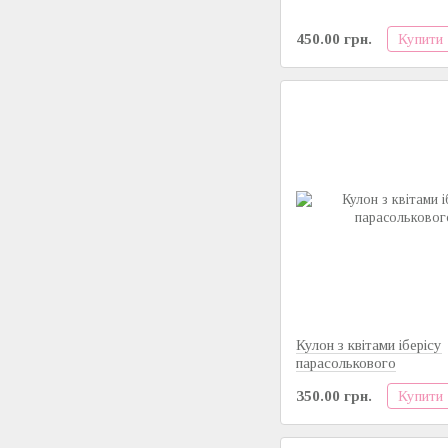
Купити
450.00 грн.
Кулон з квітами іберісу
парасолькового
Купити
350.00 грн.