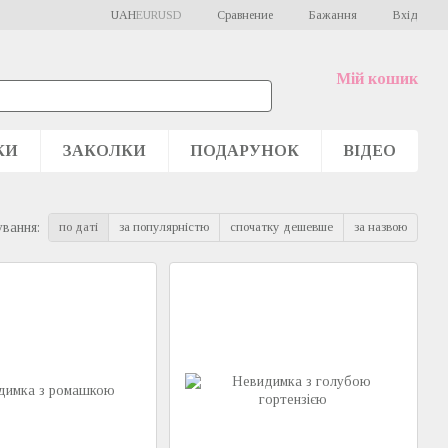
Сравнение
UAH
EUR
USD
Бажання
Вхід
Мій кошик
КИ
ЗАКОЛКИ
ПОДАРУНОК
ВІДЕО
по даті
за популярністю
спочатку дешевше
за назвою
вання: