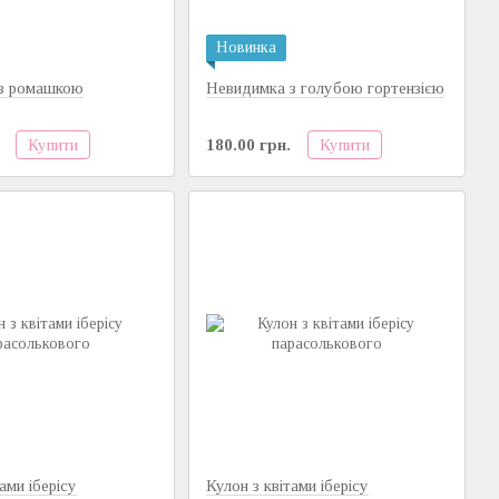
Новинка
з ромашкою
Невидимка з голубою гортензією
Купити
Купити
180.00 грн.
ами іберісу
Кулон з квітами іберісу