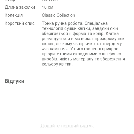
Длина заколки
18 см
Колекція
Classic Collection
Короткий опис
Тонка ручна робота. Спеціальна
технологія сушки квітки, завдяки якій
зберігається її форма та колір. Квітка
розміщується в матеріалі прозорому «як
скло», легкому як пір’ячко та твердому
«як каміння». У виготовленні прикрас
пріоритетними складовими є шліфовка
виробів, якість матеріалу та збереження
кольору квітки.
Відгуки
Додайте перший відгук