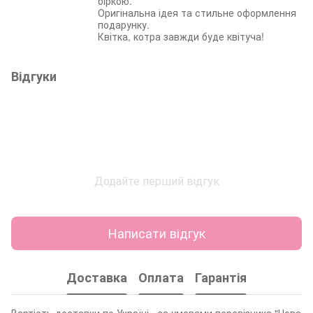
біркою.
Оригінальна ідея та стильне оформлення
подарунку.
Квітка, котра завжди буде квітуча!
Відгуки
Додайте перший відгук
Написати відгук
Доставка
Оплата
Гарантія
Вартість доставки по Україні - за умовами перевізника "Нова