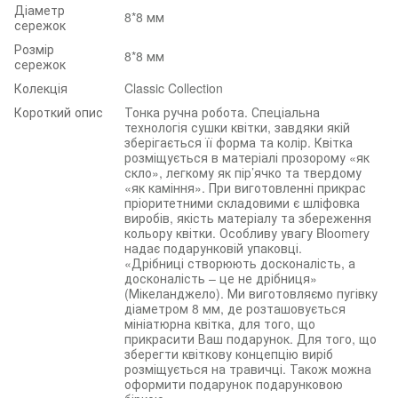
Діаметр
8*8 мм
сережок
Розмір
8*8 мм
сережок
Колекція
Classic Collection
Короткий опис
Тонка ручна робота. Спеціальна
технологія сушки квітки, завдяки якій
зберігається її форма та колір. Квітка
розміщується в матеріалі прозорому «як
скло», легкому як пір’ячко та твердому
«як каміння». При виготовленні прикрас
пріоритетними складовими є шліфовка
виробів, якість матеріалу та збереження
кольору квітки. Особливу увагу Bloomery
надає подарунковій упаковці.
«Дрібниці створюють досконалість, а
досконалість – це не дрібниця»
(Мікеланджело). Ми виготовляємо пугівку
діаметром 8 мм, де розташовується
мініатюрна квітка, для того, що
прикрасити Ваш подарунок. Для того, що
зберегти квіткову концепцію виріб
розміщується на травичці. Також можна
оформити подарунок подарунковою