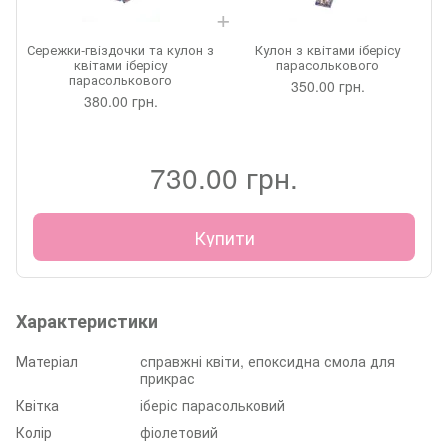
Сережки-гвіздочки та кулон з
Кулон з квітами іберісу
квітами іберісу
парасолькового
парасолькового
350.00 грн.
380.00 грн.
730.00 грн.
Купити
Характеристики
Матеріал
справжні квіти, епоксидна смола для
прикрас
Квітка
іберіс парасольковий
Колір
фіолетовий