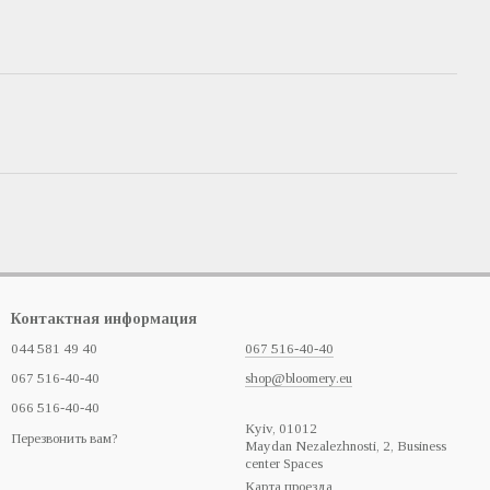
Контактная информация
044 581 49 40
067 516-40-40
067 516-40-40
shop@bloomery.eu
066 516-40-40
Кyiv, 01012
Перезвонить вам?
Maydan Nezalezhnosti, 2, Business
center Spaces
Карта проезда