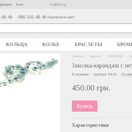
ормация
Блог
Укр
Рус
Eng
-40-40
066 516-40-40
Перезвонить вам?
КОЛЬЦА
КОЛЬЕ
БРАСЛЕТЫ
БРО
Главная
Каталог
ЗАКОЛКИ
З
Заколка-карандаш с не
В наличии
Артикул: Н4.01
Остави
450.00 грн.
Купить
Характеристики