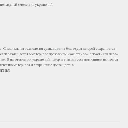
эпоксидной смоле для украшений
а. Специальная технология сушки цветка благодаря которой сохраняется
веток размещается в материале прозрачном «как стекло», лёгком «как перо»
ень». В изготовлении украшений приоритетными составляющими являются
ачество материала и сохранение цвета цветка.
нтия