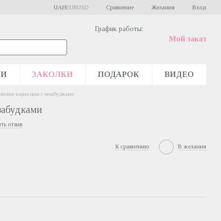
Сравнение
UAH
EUR
USD
Желания
Вход
График работы:
Мой заказ
ШИ
ЗАКОЛКИ
ПОДАРОК
ВИДЕО
аколка-карандаш с незабудками
забудками
ть отзыв
К сравнению
В желания