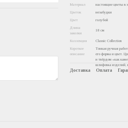
Материал
настоящие цветы в 
Цветок
незабудки
Цвет
голубой
Длина
18 см
заколки
Коллекция
Classic Collection
Короткое
Тонкая ручная работ
описание
его форма и цвет. Ц
и твёрдом «как кам
шлифовка изделий, к
Доставка
Оплата
Гара