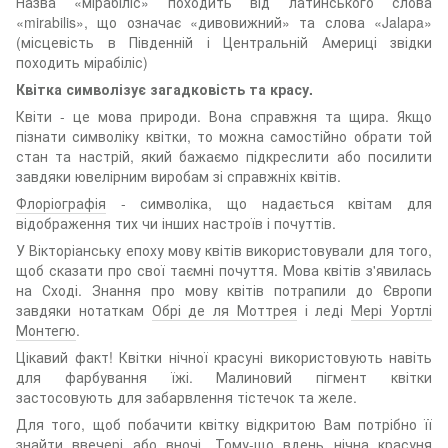
Назва «мірабіліс» походить від латинського слова
«mirabilis», що означає «дивовижний» та слова «Jalapa»
(місцевість в Південній і Центральній Америці звідки
походить мірабіліс)
Квітка символізує загадковість та красу.
Квіти - це мова природи. Вона справжня та щира. Якщо
пізнати символіку квітки, то можна самостійно обрати той
стан та настрій, який бажаємо підкреслити або посилити
завдяки ювелірним виробам зі справжніх квітів.
Флоріографія
- символіка, що надається квітам для
відображення тих чи інших настроїв і почуттів.
У Вікторіанську епоху мову квітів використовували для того,
щоб сказати про свої таємні почуття. Мова квітів з'явилась
на Сході. Знання про мову квітів потрапили до Європи
завдяки нотаткам
Обрі де ля Моттрея
і леді
Мері Уортлі
Монтегю
.
Цікавий факт! Квітки нічної красуні використовують навіть
для фарбування їжі. Малиновий пігмент квітки
застосовують для забарвлення тістечок та желе.
Для того, щоб побачити квітку відкритою Вам потрібно її
знайти ввечері або вночі. Тому-що вдень нічна красуня