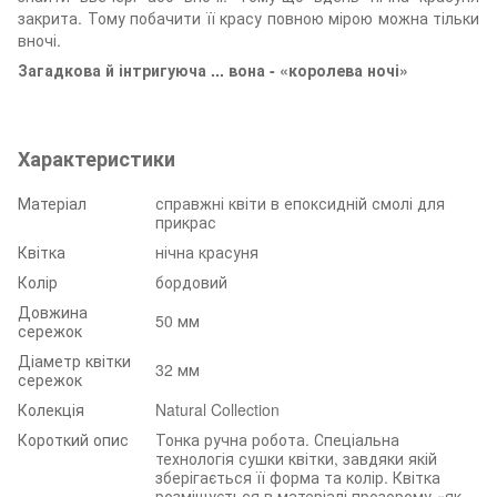
закрита. Тому побачити її красу повною мірою можна тільки
вночі.
Загадкова й інтригуюча ... вона - «королева ночі»
Характеристики
Матеріал
справжні квіти в епоксидній смолі для
прикрас
Квітка
нічна красуня
Колір
бордовий
Довжина
50 мм
сережок
Діаметр квітки
32 мм
сережок
Колекція
Natural Collection
Короткий опис
Тонка ручна робота. Спеціальна
технологія сушки квітки, завдяки якій
зберігається її форма та колір. Квітка
розміщується в матеріалі прозорому «як