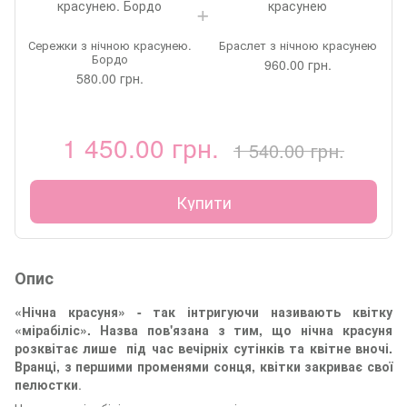
Сережки з нічною красунею.
Браслет з нічною красунею
Бордо
960.00 грн.
580.00 грн.
1 450.00 грн.
1 540.00 грн.
Купити
Опис
«Нічна красуня» - так інтригуючи називають квітку
«мірабіліс». Назва пов'язана з тим, що нічна красуня
розквітає лише під час вечірніх сутінків та квітне вночі.
Вранці, з першими променями сонця, квітки закриває свої
пелюстки
.