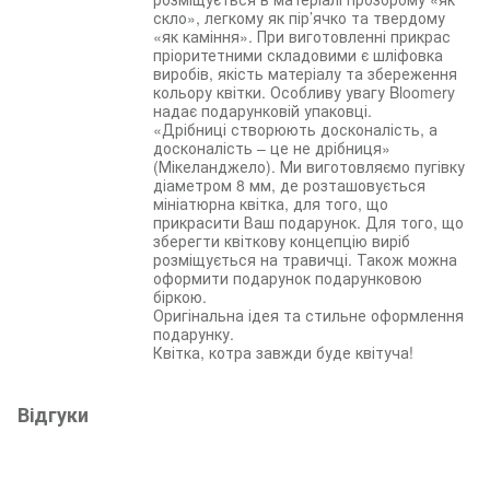
скло», легкому як пір’ячко та твердому
«як каміння». При виготовленні прикрас
пріоритетними складовими є шліфовка
виробів, якість матеріалу та збереження
кольору квітки. Особливу увагу Bloomery
надає подарунковій упаковці.
«Дрібниці створюють досконалість, а
досконалість – це не дрібниця»
(Мікеланджело). Ми виготовляємо пугівку
діаметром 8 мм, де розташовується
мініатюрна квітка, для того, що
прикрасити Ваш подарунок. Для того, що
зберегти квіткову концепцію виріб
розміщується на травичці. Також можна
оформити подарунок подарунковою
біркою.
Оригінальна ідея та стильне оформлення
подарунку.
Квітка, котра завжди буде квітуча!
Відгуки