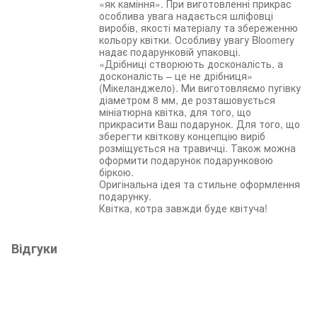
«як каміння». При виготовленні прикрас
особлива увага надається шліфовці
виробів, якості матеріалу та збереженню
кольору квітки. Особливу увагу Bloomery
надає подарунковій упаковці.
«Дрібниці створюють досконалість, а
досконалість – це не дрібниця»
(Мікеланджело). Ми виготовляємо пугівку
діаметром 8 мм, де розташовується
мініатюрна квітка, для того, що
прикрасити Ваш подарунок. Для того, що
зберегти квіткову концепцію виріб
розміщується на травичці. Також можна
оформити подарунок подарунковою
біркою.
Оригінальна ідея та стильне оформлення
подарунку.
Квітка, котра завжди буде квітуча!
Відгуки