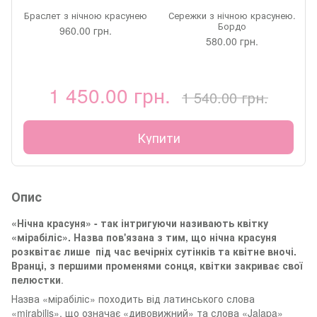
Браслет з нічною красунею
Сережки з нічною красунею.
Бордо
960.00 грн.
580.00 грн.
1 450.00 грн.
1 540.00 грн.
Купити
Опис
«Нічна красуня» - так інтригуючи називають квітку
«мірабіліс». Назва пов'язана з тим, що нічна красуня
розквітає лише під час вечірніх сутінків та квітне вночі.
Вранці, з першими променями сонця, квітки закриває свої
пелюстки
.
Назва «мірабіліс» походить від латинського слова
«mirabilis», що означає «дивовижний» та слова «Jalapa»