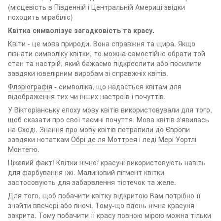
(місцевість в Південній і Центральній Америці звідки
походить мірабіліс)
Квітка символізує загадковість та красу.
Квіти - це мова природи. Вона справжня та щира. Якщо
пізнати символіку квітки, то можна самостійно обрати той
стан та настрій, який бажаємо підкреслити або посилити
завдяки ювелірним виробам зі справжніх квітів.
Флоріографія
- символіка, що надається квітам для
відображення тих чи інших настроїв і почуттів.
У Вікторіанську епоху мову квітів використовували для того,
щоб сказати про свої таємні почуття. Мова квітів з'явилась
на Сході. Знання про мову квітів потрапили до Європи
завдяки нотаткам
Обрі де ля Моттрея
і леді
Мері Уортлі
Монтегю
.
Цікавий факт! Квітки нічної красуні використовують навіть
для фарбування їжі. Малиновий пігмент квітки
застосовують для забарвлення тістечок та желе.
Для того, щоб побачити квітку відкритою Вам потрібно її
знайти ввечері або вночі. Тому-що вдень нічна красуня
закрита. Тому побачити її красу повною мірою можна тільки