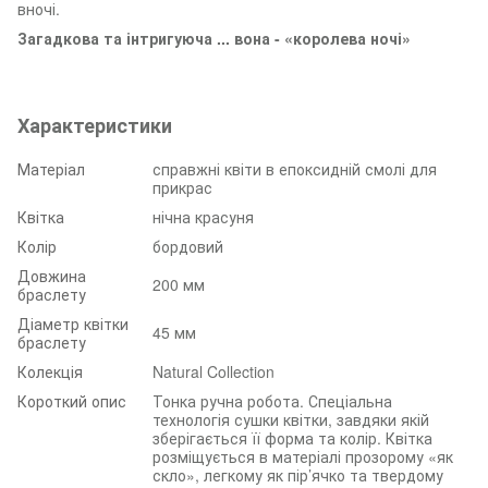
вночі.
Загадкова та інтригуюча ... вона - «королева ночі»
Характеристики
Матеріал
справжні квіти в епоксидній смолі для
прикрас
Квітка
нічна красуня
Колір
бордовий
Довжина
200 мм
браслету
Діаметр квітки
45 мм
браслету
Колекція
Natural Collection
Короткий опис
Тонка ручна робота. Спеціальна
технологія сушки квітки, завдяки якій
зберігається її форма та колір. Квітка
розміщується в матеріалі прозорому «як
скло», легкому як пір’ячко та твердому