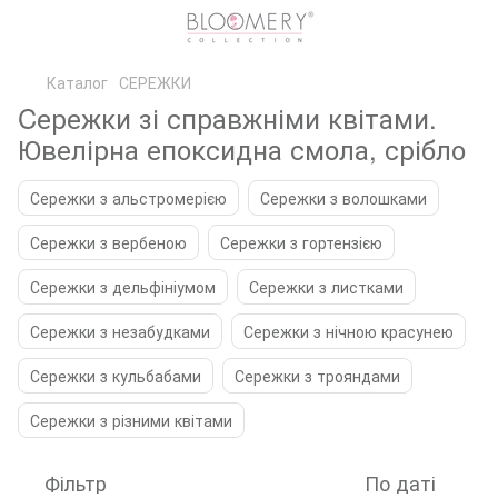
Каталог
СЕРЕЖКИ
Cережки зі справжніми квітами.
Ювелірна епоксидна смола, срібло
Сережки з альстромерією
Сережки з волошками
Сережки з вербеною
Сережки з гортензією
Сережки з дельфініумом
Сережки з листками
Сережки з незабудками
Сережки з нічною красунею
Сережки з кульбабами
Сережки з трояндами
Сережки з різними квітами
Фільтр
По даті