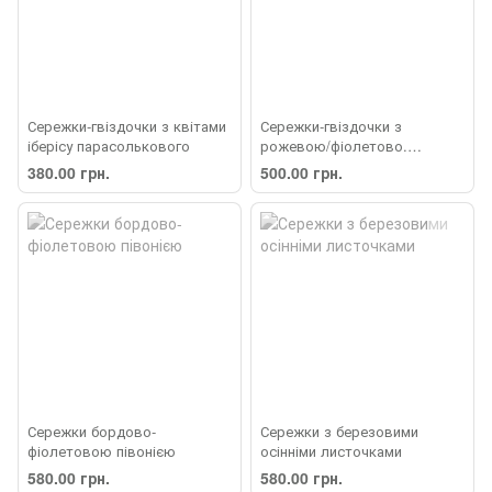
Сережки-гвіздочки з квітами
Сережки-гвіздочки з
іберісу парасолькового
рожевою/фіолетово.
вербеною
380.00 грн.
500.00 грн.
Сережки бордово-
Сережки з березовими
фіолетовою півонією
осінніми листочками
580.00 грн.
580.00 грн.