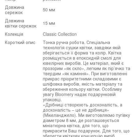
Довжина
50 мм
сережок
Довжина
15 мм
квітки сережок
Колекція
Classic Collection
Короткий опис
Тонка ручна робота. Спеціальна
технологія сушки квітки, завдяки якій
зберігається її форма та колір. Квітка
розміщується в епоксидній смолі для
ювелірних виробів. Це матеріал, який є
прозорим «як скло», легким як пір’ячко та
твердим «як каміння». При виготовленні
прикрас пріоритетними складовими є
шліфовка виробів, якість матеріалу та
збереження кольору квітки. Особливу
увагу Bloomery надає подарунковій
упаковці.
«Дрібниці створюють досконалість, а
досконалість – це не дрібниця»
(Мікеланджело). Ми виготовляємо пугівку
діаметром 8 мм, де розташовується
мініатюрна квітка, для того, що
прикрасити Ваш подарунок. Для того, що
зберегти квіткову концепцію виріб