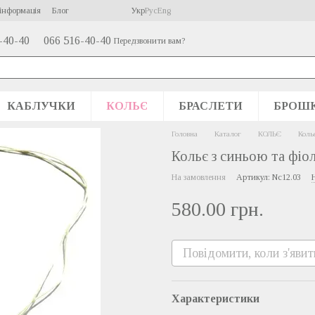
інформація
Блог
Укр
Рус
Eng
-40-40
066 516-40-40
Передзвонити вам?
КАБЛУЧКИ
КОЛЬЄ
БРАСЛЕТИ
БРОШ
Головна
Каталог
КОЛЬЄ
Коль
Кольє з синьою та фіо
На замовлення
Артикул: Nc12.03
580.00 грн.
Повідомити, коли з'явит
Характеристики