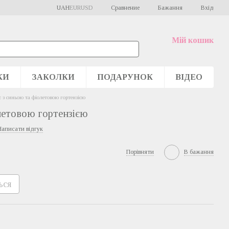
Сравнение
UAH
EUR
USD
Бажання
Вхід
Мій кошик
КИ
ЗАКОЛКИ
ПОДАРУНОК
ВІДЕО
є з синьою та фіолетовою гортензією
летовою гортензією
Написати відгук
Порівняти
В бажання
ься