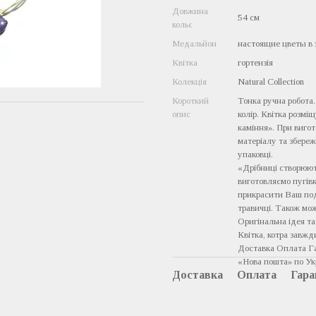
Довжина
54 см
кольє
Медальйон
настоящие цветы в
Квітка
гортензія
Колекція
Natural Collection
Короткий
Тонка ручна робота.
опис
колір. Квітка розмі
каміння». При вигот
матеріалу та збере
упаковці.
«Дрібниці створюют
виготовляємо пугівк
прикрасити Ваш пода
травичці. Також мо
Оригінальна ідея т
Квітка, котра завжд
Доставка Оплата Г
«Нова пошта» по Укр
Доставка
Оплата
Гара