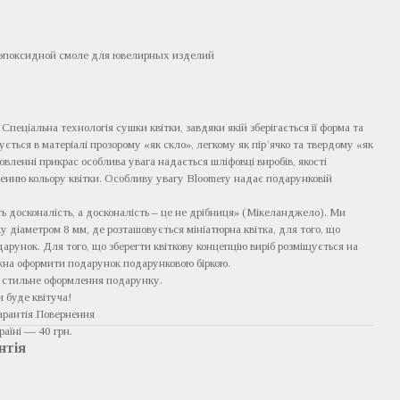
 эпоксидной смоле для ювелирных изделий
 Спеціальна технологія сушки квітки, завдяки якій зберігається її форма та
щується в матеріалі прозорому «як скло», легкому як пір’ячко та твердому «як
овленні прикрас особлива увага надається шліфовці виробів, якості
женню кольору квітки. Особливу увагу Bloomery надає подарунковій
ь досконалість, а досконалість – це не дрібниця» (Мікеланджело). Ми
у діаметром 8 мм, де розташовується мініатюрна квітка, для того, що
рунок. Для того, що зберегти квіткову концепцію виріб розміщується на
жна оформити подарунок подарунковою біркою.
а стильне оформлення подарунку.
и буде квітуча!
арантія Повернення
аїні — 40 грн.
нтія