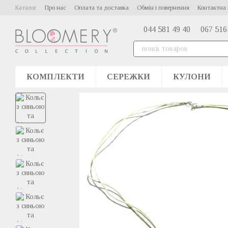
Перейти до основного контенту
Каталог
Про нас
Оплата та доставка
Обмін і повернення
Контактна 
044 581 49 40
067 516
КОМПЛЕКТИ
СЕРЕЖКИ
КУЛОНИ