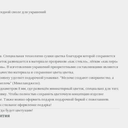
сидной смоле для украшений
а. Специальная технология сушки цветка благодаря которой сохраняется
веток размещается в материале прозрачном «как стекло», лёгком «как перо»
ень». В изготовлении украшений приоритетными составляющими являются
ачество материала и сохранение цвета цветка.
oomery уделяет подарочной упаковке. "Мелочи создают совершенство, а
мелочь" (Микеланджело).
диаметром 8 мм, где размещён миниатюрный цветок, специально для того,
ковку. Чтобы полностью сохранить цветочную концепцию изделие
ве. Также можно оформить подарок подарочной биркой с пожеланием.
и стильное оформление подарка!
егда будет цветущим!
нтия