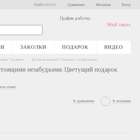
Сравнение
UAH
EUR
USD
Желания
Вход
График работы:
Мой заказ
ШИ
ЗАКОЛКИ
ПОДАРОК
ВИДЕО
лоны "Сердечко"
Кулон маленький "Сердечко" с незабудками
астоящими незабудками. Цветущий подарок
ить отзыв
К сравнению
В желания