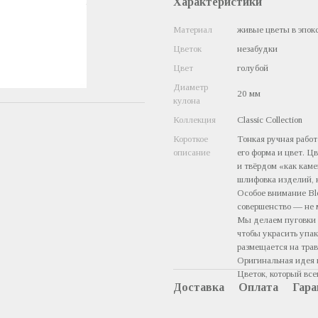
Характеристики
Материал
живые цветы в эпок
Цветок
незабудки
Цвет
голубой
Диаметр
20 мм
кулона
Коллекция
Classic Collection
Короткое
Тонкая ручная работ
описание
его форма и цвет. Ц
и твёрдом «как кам
шлифовка изделий, к
Особое внимание Bl
совершенство — не 
Мы делаем пуговки 
чтобы украсить упа
размещается на тра
Оригинальная идея 
Цветок, который вс
Доставка
Оплата
Гара