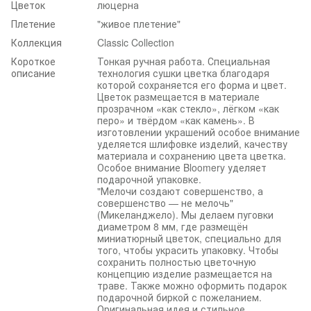
Цветок
люцерна
Плетение
"живое плетение"
Коллекция
Classic Collection
Короткое
Тонкая ручная работа. Специальная
описание
технология сушки цветка благодаря
которой сохраняется его форма и цвет.
Цветок размещается в материале
прозрачном «как стекло», лёгком «как
перо» и твёрдом «как камень». В
изготовлении украшений особое внимание
уделяется шлифовке изделий, качеству
материала и сохранению цвета цветка.
Особое внимание Bloomery уделяет
подарочной упаковке.
"Мелочи создают совершенство, а
совершенство — не мелочь"
(Микеланджело). Мы делаем пуговки
диаметром 8 мм, где размещён
миниатюрный цветок, специально для
того, чтобы украсить упаковку. Чтобы
сохранить полностью цветочную
концепцию изделие размещается на
траве. Также можно оформить подарок
подарочной биркой с пожеланием.
Оригинальная идея и стильное