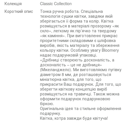
Колекція
Classic Collection
Короткий опис
Тонка ручна робота. Спеціальна
технологія сушки квітки, завдяки якій
зберігається її форма та колір. Квітка
розміщується в матеріалі прозорому «як
скло», легкому як пір’ячко та твердому
«як каміння». При виготовленні прикрас
пріоритетними складовими є шліфовка
виробів, якість матеріалу та збереження
кольору квітки. Особливу увагу Bloomery
надає подарунковій упаковці.
«Дрібниці створюють досконалість, а
досконалість – це не дрібниця»
(Мікеланджело). Ми виготовляємо пугівку
діаметром 8 мм, де розташовується
мініатюрна квітка, для того, що
прикрасити Ваш подарунок. Для того, що
зберегти квіткову концепцію виріб
розміщується на травичці. Також можна
оформити подарунок подарунковою
біркою.
Оригінальна ідея та стильне оформлення
подарунку.
Квітка, котра завжди буде квітуча!