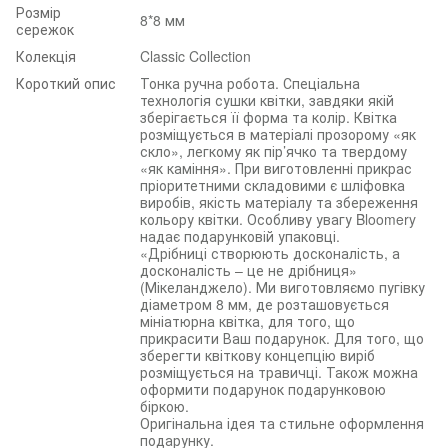
Розмір
8*8 мм
сережок
Колекція
Classic Collection
Короткий опис
Тонка ручна робота. Спеціальна
технологія сушки квітки, завдяки якій
зберігається її форма та колір. Квітка
розміщується в матеріалі прозорому «як
скло», легкому як пір’ячко та твердому
«як каміння». При виготовленні прикрас
пріоритетними складовими є шліфовка
виробів, якість матеріалу та збереження
кольору квітки. Особливу увагу Bloomery
надає подарунковій упаковці.
«Дрібниці створюють досконалість, а
досконалість – це не дрібниця»
(Мікеланджело). Ми виготовляємо пугівку
діаметром 8 мм, де розташовується
мініатюрна квітка, для того, що
прикрасити Ваш подарунок. Для того, що
зберегти квіткову концепцію виріб
розміщується на травичці. Також можна
оформити подарунок подарунковою
біркою.
Оригінальна ідея та стильне оформлення
подарунку.