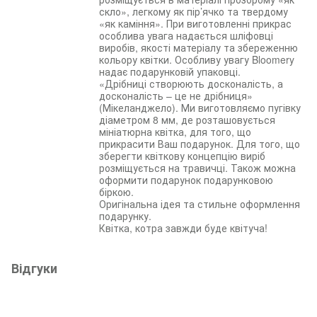
скло», легкому як пір’ячко та твердому
«як каміння». При виготовленні прикрас
особлива увага надається шліфовці
виробів, якості матеріалу та збереженню
кольору квітки. Особливу увагу Bloomery
надає подарунковій упаковці.
«Дрібниці створюють досконалість, а
досконалість – це не дрібниця»
(Мікеланджело). Ми виготовляємо пугівку
діаметром 8 мм, де розташовується
мініатюрна квітка, для того, що
прикрасити Ваш подарунок. Для того, що
зберегти квіткову концепцію виріб
розміщується на травичці. Також можна
оформити подарунок подарунковою
біркою.
Оригінальна ідея та стильне оформлення
подарунку.
Квітка, котра завжди буде квітуча!
Відгуки