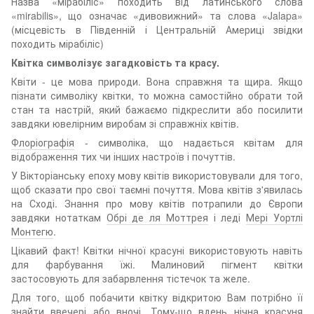
Назва «мірабіліс» походить від латинського слова
«mirabilis», що означає «дивовижний» та слова «Jalapa»
(місцевість в Південній і Центральній Америці звідки
походить мірабіліс)
Квітка символізує загадковість та красу.
Квіти - це мова природи. Вона справжня та щира. Якщо
пізнати символіку квітки, то можна самостійно обрати той
стан та настрій, який бажаємо підкреслити або посилити
завдяки ювелірним виробам зі справжніх квітів.
Флоріографія
- символіка, що надається квітам для
відображення тих чи інших настроїв і почуттів.
У Вікторіанську епоху мову квітів використовували для того,
щоб сказати про свої таємні почуття. Мова квітів з'явилась
на Сході. Знання про мову квітів потрапили до Європи
завдяки нотаткам
Обрі де ля Моттрея
і леді
Мері Уортлі
Монтегю
.
Цікавий факт! Квітки нічної красуні використовують навіть
для фарбування їжі. Малиновий пігмент квітки
застосовують для забарвлення тістечок та желе.
Для того, щоб побачити квітку відкритою Вам потрібно її
знайти ввечері або вночі. Тому-що вдень нічна красуня