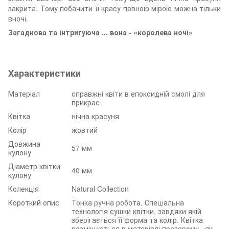
закрита. Тому побачити її красу повною мірою можна тільки
вночі.
Загадкова та інтригуюча ... вона - «королева ночі»
Характеристики
Матеріал
справжні квіти в епоксидній смолі для
прикрас
Квітка
нічна красуня
Колір
жовтий
Довжина
57 мм
кулону
Діаметр квітки
40 мм
кулону
Колекція
Natural Collection
Короткий опис
Тонка ручна робота. Спеціальна
технологія сушки квітки, завдяки якій
зберігається її форма та колір. Квітка
розміщується в матеріалі прозорому «як