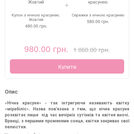
Кулон з нічною красунею.
Сережки з нічною красунею
Жовтий
580.00 грн.
480.00 грн.
980.00 грн.
1 060.00 грн.
Купити
Опис
«Нічна красуня» - так інтригуючи називають квітку
«мірабіліс». Назва пов'язана з тим, що нічна красуня
розквітає лише під час вечірніх сутінків та квітне вночі.
Вранці, з першими променями сонця, квітки закриває свої
пелюстки
.