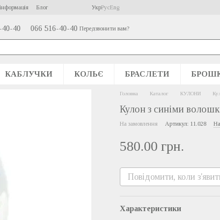
інформація
Блог
Укр
Рус
Eng
-40-40
066 516-40-40
Передзвонити вам?
КАБЛУЧКИ
КОЛЬЄ
БРАСЛЕТИ
БРОШ
Головна
Каталог
КУЛОНИ
Ку
Кулон з синіми волош
На замовлення
Артикул: 11.028
На
580.00 грн.
Повідомити, коли з'явит
Характеристики