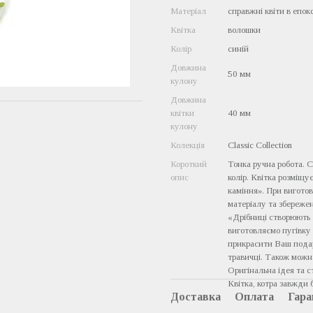
Матеріал
справжні квіти в епок
Квітка
волошки
Колір
синій
Довжина
50 мм
кулону
Довжина
квітки
40 мм
кулону
Колекція
Classic Collection
Короткий
Тонка ручна робота. С
опис
колір. Квітка розміщу
каміння». При виготов
матеріалу та збережен
«Дрібниці створюють 
виготовляємо пугівку 
прикрасити Ваш подар
травичці. Також можн
Оригінальна ідея та 
Квітка, котра завжди 
Доставка
Оплата
Гара