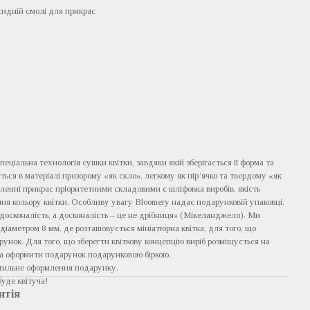
сидній смолі для прикрас
пеціальна технологія сушки квітки, завдяки якій зберігається її форма та
ється в матеріалі прозорому «як скло», легкому як пір’ячко та твердому «як
ленні прикрас пріоритетними складовими є шліфовка виробів, якість
ня кольору квітки. Особливу увагу Bloomery надає подарунковій упаковці.
досконалість, а досконалість – це не дрібниця» (Мікеланджело). Ми
діаметром 8 мм, де розташовується мініатюрна квітка, для того, що
унок. Для того, що зберегти квіткову концепцію виріб розміщується на
а оформити подарунок подарунковою біркою.
стильне оформлення подарунку.
буде квітуча!
нтія