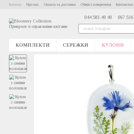
Перейти до основного контенту
Каталог
Про нас
Оплата та доставка
Обмін і повернення
Контактна 
044 581 49 40
067 516
КОМПЛЕКТИ
СЕРЕЖКИ
КУЛОНИ