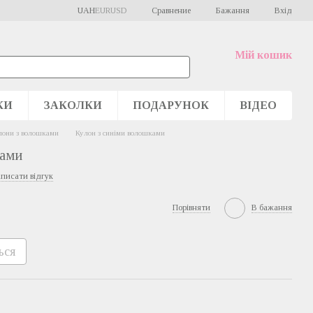
Сравнение
UAH
EUR
USD
Бажання
Вхід
Мій кошик
КИ
ЗАКОЛКИ
ПОДАРУНОК
ВІДЕО
лони з волошками
Кулон з синіми волошками
ками
писати відгук
Порівняти
В бажання
ься