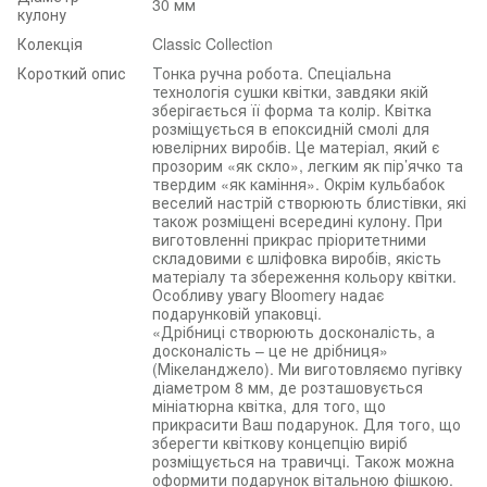
30 мм
кулону
Колекція
Classic Collection
Короткий опис
Тонка ручна робота. Спеціальна
технологія сушки квітки, завдяки якій
зберігається її форма та колір. Квітка
розміщується в епоксидній смолі для
ювелірних виробів. Це матеріал, який є
прозорим «як скло», легким як пір’ячко та
твердим «як каміння». Окрім кульбабок
веселий настрій створюють блистівки, які
також розміщені всередині кулону. При
виготовленні прикрас пріоритетними
складовими є шліфовка виробів, якість
матеріалу та збереження кольору квітки.
Особливу увагу Bloomery надає
подарунковій упаковці.
«Дрібниці створюють досконалість, а
досконалість – це не дрібниця»
(Мікеланджело). Ми виготовляємо пугівку
діаметром 8 мм, де розташовується
мініатюрна квітка, для того, що
прикрасити Ваш подарунок. Для того, що
зберегти квіткову концепцію виріб
розміщується на травичці. Також можна
оформити подарунок вітальною фішкою.