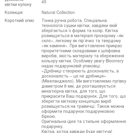
45
квітки кулону
Колекція
Natural Collection
Короткий опис
Тонка ручна робота. Спеціальна
технологія сушки квітки, завдяки якій
зберігається її форма та колір. Квітка
розміщується в матеріалі прозорому «як
скло», легкому як пір’ячко та твердому
«як каміння». При виготовленні прикрас
пріоритетними складовими є шліфовка
виробів, якість матеріалу та збереження
кольору квітки. Особливу увагу Bloomery
надає подарунковій упаковці.
«Дрібниці створюють досконалість, а
досконалість – це не дрібниця»
(Мікеланджело). Ми виготовляємо пугівку
діаметром 8 мм, де розташовується
мініатюрна квітка, для того, що
прикрасити Ваш подарунок. Для того, що
зберегти квіткову концепцію виріб
розміщується на травичці. Також можна
оформити подарунок подарунковою
біркою.
Оригінальна ідея та стильне оформлення
подарунку.
Квітка, котра завжди буде квітуча!