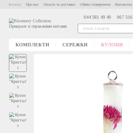
Перейти до основного контенту
Каталог
Про нас
Оплата та доставка
Обмін і повернення
Контактна 
044 581 49 40
067 516
КОМПЛЕКТИ
СЕРЕЖКИ
КУЛОНИ