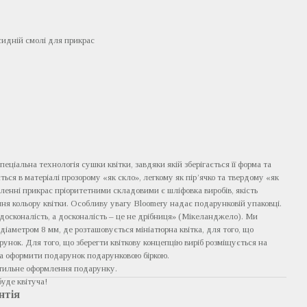
сидній смолі для прикрас
пеціальна технологія сушки квітки, завдяки якій зберігається її форма та
ється в матеріалі прозорому «як скло», легкому як пір’ячко та твердому «як
ленні прикрас пріоритетними складовими є шліфовка виробів, якість
ня кольору квітки. Особливу увагу Bloomery надає подарунковій упаковці.
досконалість, а досконалість – це не дрібниця» (Мікеланджело). Ми
діаметром 8 мм, де розташовується мініатюрна квітка, для того, що
унок. Для того, що зберегти квіткову концепцію виріб розміщується на
а оформити подарунок подарунковою біркою.
стильне оформлення подарунку.
буде квітуча!
нтія