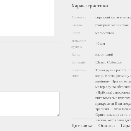
Характеристики
Матеріал
справжні квіти в епок
Квітка
гомфрена малиновая
Колір
малиновый
Довжина
40 мм
кулону
Колір
малиновий
Колекція
Classic Collection
Короткий
Тонка ручна робота. С
опис
колір. Квітка розміщу
каміння». При виготов
матеріалу та збережен
«Дрібниці створюють 
виготовляємо пугівку 
прикрасити Ваш подар
травичці. Також можн
Оригінальна ідея та 
Квітка, котра завжди 
Доставка
Оплата
Гара