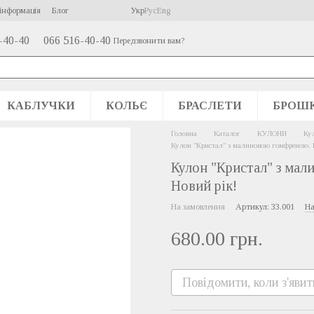
інформація
Блог
Укр
Рус
Eng
-40-40
066 516-40-40
Передзвонити вам?
КАБЛУЧКИ
КОЛЬЄ
БРАСЛЕТИ
БРОШ
Головна
Каталог
КУЛОНИ
Ку
Кулон "Кристал" з малиновою гомфреною. К
Кулон "Кристал" з мал
Новий рік!
На замовлення
Артикул: 33.001
На
680.00 грн.
Повідомити, коли з'явит