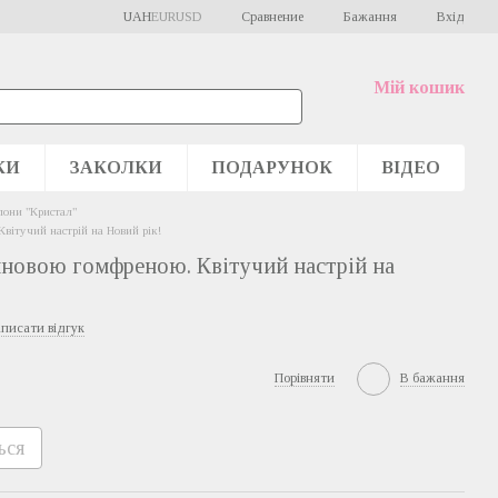
Сравнение
UAH
EUR
USD
Бажання
Вхід
Мій кошик
КИ
ЗАКОЛКИ
ПОДАРУНОК
ВІДЕО
лони "Кристал"
вітучий настрій на Новий рік!
иновою гомфреною. Квітучий настрій на
писати відгук
Порівняти
В бажання
ься