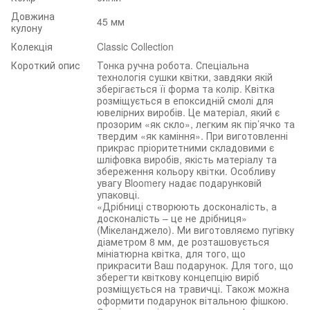
Довжина
45 мм
кулону
Колекція
Classic Collection
Короткий опис
Тонка ручна робота. Спеціальна
технологія сушки квітки, завдяки якій
зберігається її форма та колір. Квітка
розміщується в епоксидній смолі для
ювелірних виробів. Це матеріал, який є
прозорим «як скло», легким як пір’ячко та
твердим «як каміння». При виготовленні
прикрас пріоритетними складовими є
шліфовка виробів, якість матеріалу та
збереження кольору квітки. Особливу
увагу Bloomery надає подарунковій
упаковці.
«Дрібниці створюють досконалість, а
досконалість – це не дрібниця»
(Мікеланджело). Ми виготовляємо пугівку
діаметром 8 мм, де розташовується
мініатюрна квітка, для того, що
прикрасити Ваш подарунок. Для того, що
зберегти квіткову концепцію виріб
розміщується на травичці. Також можна
оформити подарунок вітальною фішкою.