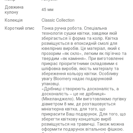
Довжина
45 мм
кулону
Колекція
Classic Collection
Короткий опис
Тонка ручна робота. Спеціальна
технологія сушки квітки, завдяки якій
зберігається її форма та колір. Квітка
розміщується в епоксидній смолі для
ювелірних виробів. Це матеріал, який є
прозорим «як скло», легким як пір’ячко та
твердим «як каміння». При виготовленні
прикрас пріоритетними складовими є
шліфовка виробів, якість матеріалу та
збереження кольору квітки. Особливу
увагу Bloomery надає подарунковій
упаковці.
«Дрібниці створюють досконалість, а
досконалість – це не дрібниця»
(Мікеланджело). Ми виготовляємо пугівку
діаметром 8 мм, де розташовується
мініатюрна квітка, для того, що
прикрасити Ваш подарунок. Для того, що
зберегти квіткову концепцію виріб
розміщується на травичці. Також можна
оформити подарунок вітальною фішкою.