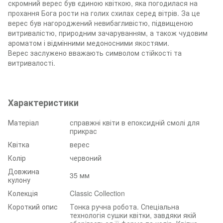
скромний верес був єдиною квіткою, яка погодилася на
прохання Бога рости на голих схилах серед вітрів. За це
верес був нагороджений невибагливістю, підвищеною
витривалістю, природним зачаруванням, а також чудовим
ароматом і відмінними медоносними якостями.
Верес заслужено вважають символом стійкості та
витривалості.
Характеристики
Матеріал
справжні квіти в епоксидній смолі для
прикрас
Квітка
верес
Колір
червоний
Довжина
35 мм
кулону
Колекція
Classic Collection
Короткий опис
Тонка ручна робота. Спеціальна
технологія сушки квітки, завдяки якій