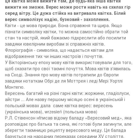
ця квітка може вижити там, де будь-яка інша квітки
вижити не зможе. Верес може рости навіть на схилах гір
серед вітру. Це дужа стійка на витривала квітка. Білий
верес символізує надію, бузковий - захоплення.
Квіти - це мова природи. Вона справжня та щира. Якщо
пізнати символіку квітки, то можна самостійно обрати той
стан та настрій, який бажаємо підкреслити або посилити
завдяки ювелірним виробам зі справжніх квітів.
Флоріографія - символіка, що надається квітам для
відображення тих чи інших настроїв і почуттів.
У Вікторіанську епоху мову квітів використовували для того,
щоб сказати про свої таємні почуття. Мова квітів з'явилась
на Сході. Знання про мову квітів потрапили до Європи
завдяки нотаткам Обрі де ля Моттрея і леді Мері Уортлі
Монтегю.
Вересень багатий на різні гарні квіти: жоржини, гладіолуси,
айстри ... Але назву першому місяцю осені в українській і
польській мовах дала саме квітка верес: вересень
(українська мова), wrzesień (польська мова)
Р.Л. Стівенсон нfписав відому баладу «Вересовий мед», яка
розповідає про батька та сина, які готові були загинути, але
зберегти таємницю рецепту вересового меду. Ця балада
базується на народних переказах середини XV століття.