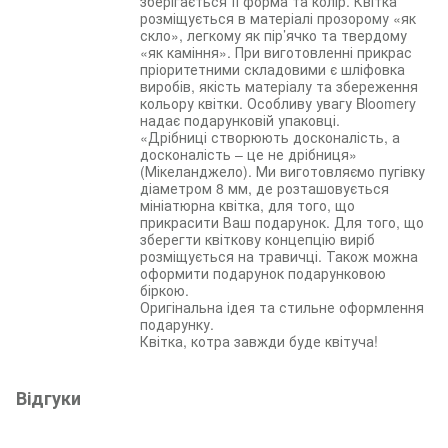
зберігається її форма та колір. Квітка
розміщується в матеріалі прозорому «як
скло», легкому як пір’ячко та твердому
«як каміння». При виготовленні прикрас
пріоритетними складовими є шліфовка
виробів, якість матеріалу та збереження
кольору квітки. Особливу увагу Bloomery
надає подарунковій упаковці.
«Дрібниці створюють досконалість, а
досконалість – це не дрібниця»
(Мікеланджело). Ми виготовляємо пугівку
діаметром 8 мм, де розташовується
мініатюрна квітка, для того, що
прикрасити Ваш подарунок. Для того, що
зберегти квіткову концепцію виріб
розміщується на травичці. Також можна
оформити подарунок подарунковою
біркою.
Оригінальна ідея та стильне оформлення
подарунку.
Квітка, котра завжди буде квітуча!
Відгуки