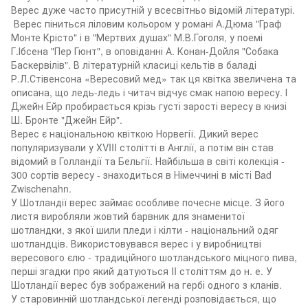
Верес дуже часто присутній у всесвітньо відомій літературі.
Верес піниться ліловим кольором у романі А.Дюма "Граф
Монте Крісто" і в "Мертвих душах" М.В.Гоголя, у поемі
Г.Ібсена "Пер Гюнт", в оповіданні А. Конан-Дойля "Собака
Баскервілів". В літературній класиці кельтів в баладі
Р.Л.Стівенсона «Вересовий мед» так ця квітка звеличена та
описана, що ледь-ледь і читач відчує смак напою вересу. І
Джейн Ейр пробирається крізь густі зарості вересу в книзі
Ш. Бронте "Джейн Ейр".
Верес є національною квіткою Норвегії. Дикий верес
популяризували у ХVIII столітті в Англії, а потім він став
відомий в Голландії та Бельгії. Найбільша в світі колекція -
300 сортів вересу - знаходиться в Німеччині в місті Bad
Zwischenahn.
У Шотландії верес займає особливе почесне місце. З його
листя виробляли жовтий барвник для знаменитої
шотландки, з якої шили пледи і кілти - національний одяг
шотландців. Використовувався верес і у виробництві
вересового єлю - традиційного шотландського міцного пива,
перші згадки про який датуються II століттям до н. е. У
Шотландії верес був зображений на гербі одного з кланів.
У старовинній шотландської легенді розповідається, що