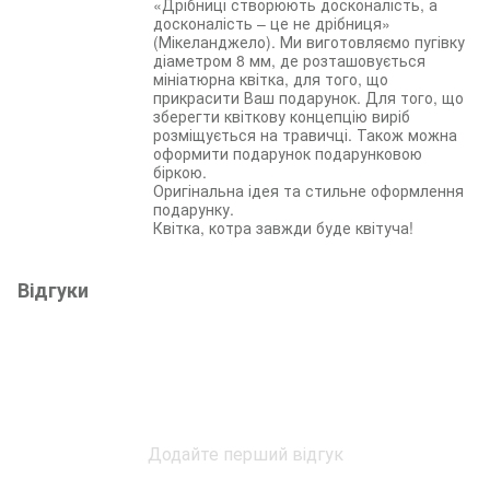
«Дрібниці створюють досконалість, а
досконалість – це не дрібниця»
(Мікеланджело). Ми виготовляємо пугівку
діаметром 8 мм, де розташовується
мініатюрна квітка, для того, що
прикрасити Ваш подарунок. Для того, що
зберегти квіткову концепцію виріб
розміщується на травичці. Також можна
оформити подарунок подарунковою
біркою.
Оригінальна ідея та стильне оформлення
подарунку.
Квітка, котра завжди буде квітуча!
Відгуки
Додайте перший відгук