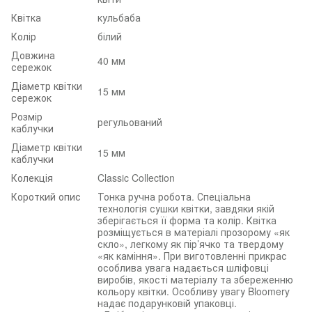
Квітка
кульбаба
Колір
білий
Довжина
40 мм
сережок
Діаметр квітки
15 мм
сережок
Розмір
регульований
каблучки
Діаметр квітки
15 мм
каблучки
Колекція
Classic Collection
Короткий опис
Тонка ручна робота. Спеціальна
технологія сушки квітки, завдяки якій
зберігається її форма та колір. Квітка
розміщується в матеріалі прозорому «як
скло», легкому як пір’ячко та твердому
«як каміння». При виготовленні прикрас
особлива увага надається шліфовці
виробів, якості матеріалу та збереженню
кольору квітки. Особливу увагу Bloomery
надає подарунковій упаковці.