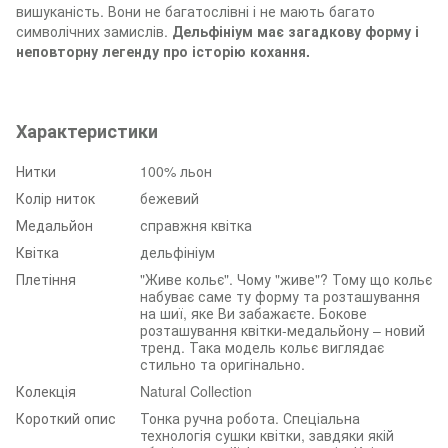
вишуканість. Вони не багатослівні і не мають багато
символічних замислів.
Дельфініум має загадкову форму і
неповторну легенду про історію кохання.
Характеристики
Нитки
100% льон
Колір ниток
бежевий
Медальйон
справжня квітка
Квітка
дельфініум
Плетіння
"Живе кольє". Чому "живе"? Тому що кольє
набуває саме ту форму та розташування
на шиї, яке Ви забажаєте. Бокове
розташування квітки-медальйону – новий
тренд. Така модель кольє виглядає
стильно та оригінально.
Колекція
Natural Collection
Короткий опис
Тонка ручна робота. Спеціальна
технологія сушки квітки, завдяки якій