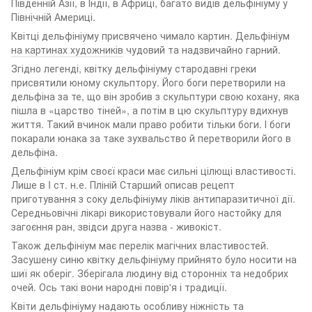
Південній Азії, в Індії, в Африці, багато видів дельфініуму у
Північній Америці.
Квітці дельфініуму присвячено чимало картин. Дельфініум
на картинах художників
чудовий та надзвичайно гарний.
Згідно легенді, квітку дельфініуму стародавні греки
присвятили юному скульптору. Його боги перетворили на
дельфіна за те, що він зробив з скульптури свою кохану, яка
пішла в «царство тіней», а потім в цю скульптуру вдихнув
життя. Такий вчинок мали право робити тільки боги. І боги
покарали юнака за таке зухвальство й перетворили його в
дельфіна.
Дельфініум крім своєї краси має сильні цілющі властивості.
Лише в I ст. н.е. Пліній Старший описав рецепт
приготування з соку дельфініуму ліків антипаразитичної дії.
Середньовічні лікарі використовували його настойку для
загоєння ран, звідси друга назва - живокіст.
Також дельфініум має перелік магічних властивостей.
Засушену синю квітку дельфініуму прийнято було носити на
шиї як оберіг. Зберігала людину від сторонніх та недобрих
очей. Ось такі вони народні повір'я і традиції.
Квіти дельфініуму надають особливу ніжність та