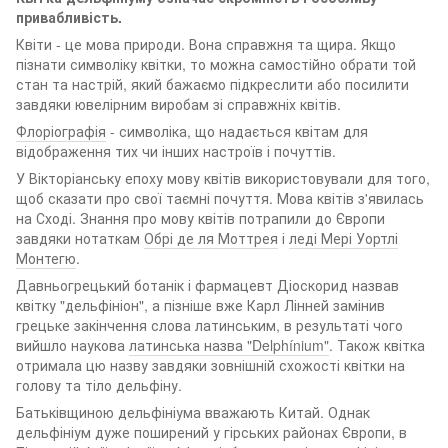
привабливість.
Квіти - це мова природи. Вона справжня та щира. Якщо
пізнати символіку квітки, то можна самостійно обрати той
стан та настрій, який бажаємо підкреслити або посилити
завдяки ювелірним виробам зі справжніх квітів.
Флоріографія
- символіка, що надається квітам для
відображення тих чи інших настроїв і почуттів.
У Вікторіанську епоху мову квітів використовували для того,
щоб сказати про свої таємні почуття. Мова квітів з'явилась
на Сході. Знання про мову квітів потрапили до Європи
завдяки нотаткам
Обрі де ля Моттрея
і
леді Мері Уортлі
Монтегю
.
Давньогрецький ботанік і фармацевт Діоскорид назвав
квітку "дельфініон", а пізніше вже Карл Лінней замінив
грецьке закінчення слова латинським, в результаті чого
вийшло наукова
латинська назва "Delphínium"
. Також квітка
отримала цю назву завдяки зовнішній схожості квітки на
голову та тіло дельфіну.
Батьківщиною дельфініума вважають Китай. Однак
дельфініум дуже поширений у гірських районах Європи, в