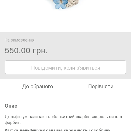
На замовлення
550.00 грн.
Повідомити, коли з'явиться
До обраного
Порівняти
Опис
Дельфініум називають «блакитний скарб», «король синьої
фарби».
Квітка дельфініуму означає скромність і особливу