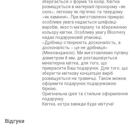
зберігається її форма та колір. Квітка
розміщується в матеріалі прозорому «як
скло», легкому як пір’ячко та твердому
«як каміння». При виготовленні прикрас
особлива увага надається шліфовці
виробів, якості матеріалу та збереженню
кольору квітки. Особливу увагу Bloomery
надає подарунковій упаковці.
«Дрібниці створюють досконалість, а
досконалість – це не дрібниця»
(Мікеланджело). Ми виготовляємо пугівку
діаметром 8 мм, де розташовується
мініатюрна квітка, для того, що
прикрасити Ваш подарунок. Для того, що
зберегти квіткову концепцію виріб
розміщується на травичці. Також можна
оформити подарунок подарунковою
біркою.
Оригінальна ідея та стильне оформлення
подарунку.
Квітка, котра завжди буде квітуча!
Відгуки