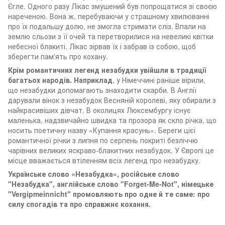
Єгле. Одного разу Лікас змушений був попрощатися зі своєю
нареченою. Вона ж, перебуваючи у страшному хвилюванні
про їх подальшу долю, не змогла стримати сліз. Впали на
землю сльози з її очей та перетворилися на невеликі квітки
небесної блакиті. Лікас зірвав їх і забрав із собою, щоб
зберегти пам'ять про кохану.
Крім романтичних легенд незабудки увійшли в традиції
багатьох народів. Наприклад
, у Німеччині раніше вірили,
що незабудки допомагають знаходити скарби. В Англії
дарували вінок з незабудок Весняній королеві, яку обирали з
найкрасивіших дівчат. В околицях Люксембургу існує
маленька, надзвичайно швидка та прозора як скло річка, що
носить поетичну назву «Купання красунь». Береги цієї
романтичної річки з липня по серпень покриті безліччю
чарівних великих яскраво-блакитних незабудок. У Європі це
місце вважається втіленням всіх легенд про незабудку.
Українське слово «Незабудка», російське слово
"Незабудка", англійське слово "Forget-Me-Not", німецьке
"Vergipmeinnicht" промовляють про одне й те саме: про
силу спогадів та про справжнє кохання.