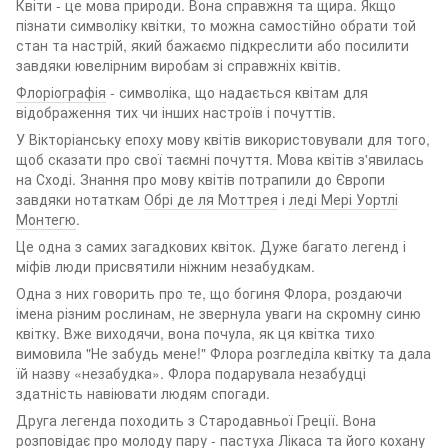
Квіти - це мова природи. Вона справжня та щира. Якщо
пізнати символіку квітки, то можна самостійно обрати той
стан та настрій, який бажаємо підкреслити або посилити
завдяки ювелірним виробам зі справжніх квітів.
Флоріографія
- символіка, що надається квітам для
відображення тих чи інших настроїв і почуттів.
У Вікторіанську епоху мову квітів використовували для того,
щоб сказати про свої таємні почуття. Мова квітів з'явилась
на Сході. Знання про мову квітів потрапили до Європи
завдяки нотаткам
Обрі де ля Моттрея
і
леді Мері Уортлі
Монтегю
.
Це одна з самих загадкових квіток. Дуже багато легенд і
міфів люди присвятили ніжним незабудкам.
Одна з них говорить про те, що богиня Флора, роздаючи
імена різним рослинам, не звернула уваги на скромну синю
квітку. Вже виходячи, вона почула, як ця квітка тихо
вимовила "Не забудь мене!" Флора розгледіла квітку та дала
їй назву «незабудка». Флора подарувала незабудці
здатність навіювати людям спогади.
Друга легенда походить з Стародавньої Греції. Вона
розповідає про молоду пару - пастуха Лікаса та його кохану