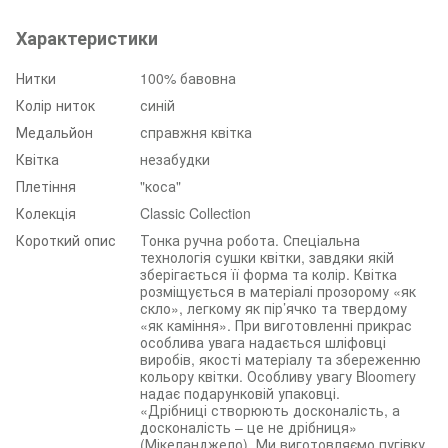
Характеристики
Нитки
100% бавовна
Колір ниток
синій
Медальйон
справжня квітка
Квітка
незабудки
Плетіння
"коса"
Колекція
Classic Collection
Короткий опис
Тонка ручна робота. Спеціальна
технологія сушки квітки, завдяки якій
зберігається її форма та колір. Квітка
розміщується в матеріалі прозорому «як
скло», легкому як пір’ячко та твердому
«як каміння». При виготовленні прикрас
особлива увага надається шліфовці
виробів, якості матеріалу та збереженню
кольору квітки. Особливу увагу Bloomery
надає подарунковій упаковці.
«Дрібниці створюють досконалість, а
досконалість – це не дрібниця»
(Мікеланджело). Ми виготовляємо пугівку