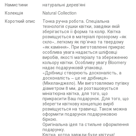
Намистини
натуральні дерев'яні
Колекція
Natural Collection
Короткий опис
Тонка ручна робота. Спеціальна
технологія сушки квітки, завдяки якій
зберігається її форма та колір. Квітка
розміщується в матеріалі прозорому «як
скло», легкому як пір’ячко та твердому
«як каміння». При виготовленні прикрас
особлива увага надається шліфовці
виробів, якості матеріалу та збереженню
кольору квітки. Особливу увагу Bloomery
надає подарунковій упаковці.
«Дрібниці створюють досконалість, а
досконалість – це не дрібниця»
(Мікеланджело). Ми виготовляємо пугівку
діаметром 8 мм, де розташовується
мініатюрна квітка, для того, що
прикрасити Ваш подарунок. Для того, що
зберегти квіткову концепцію виріб
розміщується на травичці. Також можна
оформити подарунок подарунковою
біркою.
Оригінальна ідея та стильне оформлення
подарунку.
Квітка, котра завжди буде квітуча!