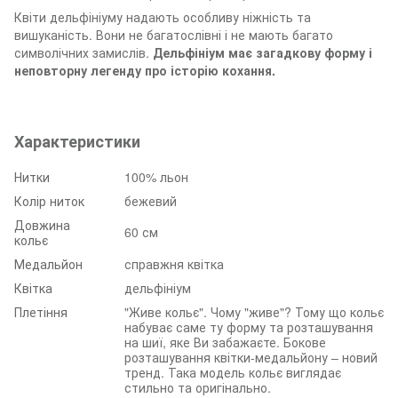
Квіти дельфініуму надають особливу ніжність та
вишуканість. Вони не багатослівні і не мають багато
символічних замислів.
Дельфініум має загадкову форму і
неповторну легенду про історію кохання.
Характеристики
Нитки
100% льон
Колір ниток
бежевий
Довжина
60 см
кольє
Медальйон
справжня квітка
Квітка
дельфініум
Плетіння
"Живе кольє". Чому "живе"? Тому що кольє
набуває саме ту форму та розташування
на шиї, яке Ви забажаєте. Бокове
розташування квітки-медальйону – новий
тренд. Така модель кольє виглядає
стильно та оригінально.