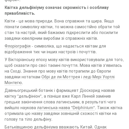
Квітка дельфініуму означає скромність і особливу
привабливість.
Квіти - це мова природи. Вона справжня та щира. Якщо
пізнати символіку квітки, то можна самостійно обрати той
стан та настрій, який бажаємо підкреслити або посилити
завдяки ювелірним виробам зі справжніх квітів.
Флоріографія
- символіка, що надається квітам для
відображення тих чи інших настроїв і почуттів.
У Вікторіанську епоху мову квітів використовували для того,
щоб сказати про свої таємні почуття. Мова квітів з'явилась
на Сході. Знання про мову квітів потрапили до Європи
завдяки нотаткам
Обрі де ля Моттрея
і
леді Мері Уортлі
Монтегю
.
Давньогрецький ботанік і фармацевт Діоскорид назвав
квітку "дельфініон", а пізніше вже Карл Лінней замінив
грецьке закінчення слова латинським, в результаті чого
вийшло наукова
латинська назва "Delphínium"
. Також квітка
отримала цю назву завдяки зовнішній схожості квітки на
голову та тіло дельфіну.
Батьківщиною дельфініума вважають Китай. Однак