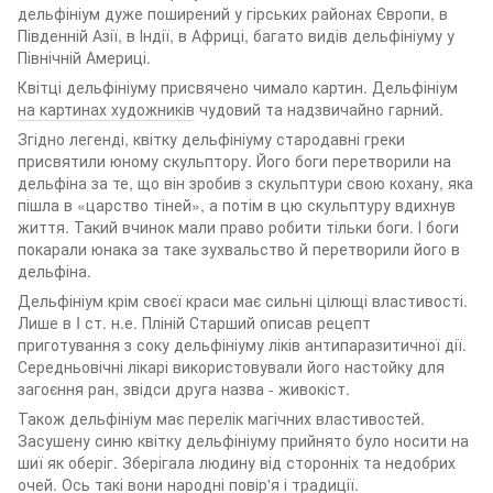
дельфініум дуже поширений у гірських районах Європи, в
Південній Азії, в Індії, в Африці, багато видів дельфініуму у
Північній Америці.
Квітці дельфініуму присвячено чимало картин. Дельфініум
на картинах художників
чудовий та надзвичайно гарний.
Згідно легенді, квітку дельфініуму стародавні греки
присвятили юному скульптору. Його боги перетворили на
дельфіна за те, що він зробив з скульптури свою кохану, яка
пішла в «царство тіней», а потім в цю скульптуру вдихнув
життя. Такий вчинок мали право робити тільки боги. І боги
покарали юнака за таке зухвальство й перетворили його в
дельфіна.
Дельфініум крім своєї краси має сильні цілющі властивості.
Лише в I ст. н.е. Пліній Старший описав рецепт
приготування з соку дельфініуму ліків антипаразитичної дії.
Середньовічні лікарі використовували його настойку для
загоєння ран, звідси друга назва - живокіст.
Також дельфініум має перелік магічних властивостей.
Засушену синю квітку дельфініуму прийнято було носити на
шиї як оберіг. Зберігала людину від сторонніх та недобрих
очей. Ось такі вони народні повір'я і традиції.