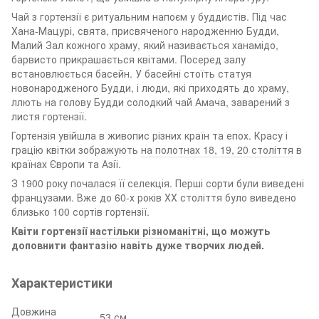
Чай з гортензії є ритуальним напоєм у буддистів. Під час
Хана-Мацурі, свята, присвяченого народженню Будди,
Малий Зал кожного храму, який називається ханамідо,
барвисто прикрашається квітами. Посеред залу
встановлюється басейн. У басейні стоїть статуя
новонародженого Будди, і люди, які приходять до храму,
ллють на голову Будди солодкий чай Амача, заварений з
листя гортензії.
Гортензія увійшла в живопис різних країн та епох. Красу і
грацію квітки зображують
на полотнах 18, 19, 20 століття
в
країнах Європи та Азії.
З 1900 року почалася її селекція. Перші сорти були виведені
французами. Вже до 60-х років ХХ століття було виведено
близько 100 сортів гортензії.
Квіти гортензії
настільки різноманітні
, що можуть
доповнити фантазію навіть дуже творчих людей.
Характеристики
Довжина
53 см