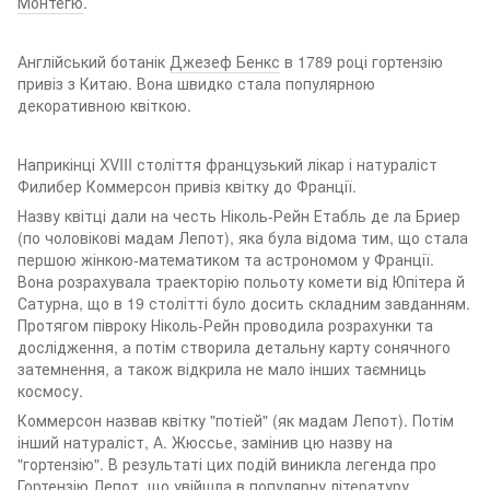
Монтегю
.
Англійський ботанік
Джезеф Бенкс
в 1789 році гортензію
привіз з Китаю. Вона швидко стала популярною
декоративною квіткою.
Наприкінці XVIII століття французький лікар і натураліст
Филибер Коммерсон привіз квітку до Франції.
Назву квітці дали на честь Ніколь-Рейн Етабль де ла Бриер
(по чоловікові мадам Лепот), яка була відома тим, що стала
першою жінкою-математиком та астрономом у Франції.
Вона розрахувала траекторію польоту комети від Юпітера й
Сатурна, що в 19 столітті було досить складним завданням.
Протягом півроку Ніколь-Рейн проводила розрахунки та
дослідження, а потім створила детальну карту сонячного
затемнення, а також відкрила не мало інших таємниць
космосу.
Коммерсон назвав квітку "потіей" (як мадам Лепот). Потім
інший натураліст, А. Жюссье, замінив цю назву на
"гортензію". В результаті цих подій виникла легенда про
Гортензію Лепот, що увійшла в популярну літературу.