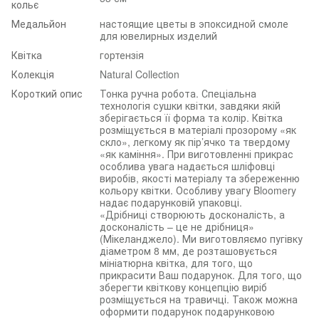
кольє
Медальйон
настоящие цветы в эпоксидной смоле
для ювелирных изделий
Квітка
гортензія
Колекція
Natural Collection
Короткий опис
Тонка ручна робота. Спеціальна
технологія сушки квітки, завдяки якій
зберігається її форма та колір. Квітка
розміщується в матеріалі прозорому «як
скло», легкому як пір’ячко та твердому
«як каміння». При виготовленні прикрас
особлива увага надається шліфовці
виробів, якості матеріалу та збереженню
кольору квітки. Особливу увагу Bloomery
надає подарунковій упаковці.
«Дрібниці створюють досконалість, а
досконалість – це не дрібниця»
(Мікеланджело). Ми виготовляємо пугівку
діаметром 8 мм, де розташовується
мініатюрна квітка, для того, що
прикрасити Ваш подарунок. Для того, що
зберегти квіткову концепцію виріб
розміщується на травичці. Також можна
оформити подарунок подарунковою