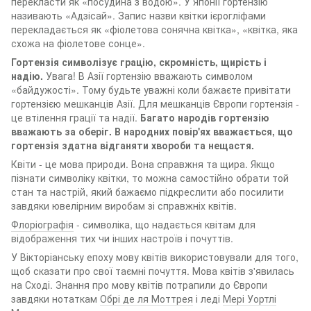
перекласти як «посудина з водою». У Японії гортензію
називають «Адзісай». Запис назви квітки ієрогліфами
перекладається як «фіолетова сонячна квітка», «квітка, яка
схожа на фіолетове сонце».
Гортензія символізує грацію, скромність, щирість і
надію.
Увага! В Азії гортензію вважають символом
«байдужості». Тому будьте уважні коли бажаєте привітати
гортензією мешканців Азії. Для мешканців Європи гортензія -
це втілення грації та надії.
Багато народів гортензію
вважають за оберіг. В народних повір'ях вважається, що
гортензія здатна відганяти хвороби та нещастя.
Квіти - це мова природи. Вона справжня та щира. Якщо
пізнати символіку квітки, то можна самостійно обрати той
стан та настрій, який бажаємо підкреслити або посилити
завдяки ювелірним виробам зі справжніх квітів.
Флоріографія
- символіка, що надається квітам для
відображення тих чи інших настроїв і почуттів.
У Вікторіанську епоху мову квітів використовували для того,
щоб сказати про свої таємні почуття. Мова квітів з'явилась
на Сході. Знання про мову квітів потрапили до Європи
завдяки нотаткам
Обрі де ля Моттрея
і леді
Мері Уортлі