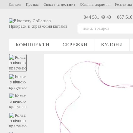
Перейти до основного контенту
Каталог
Про нас
Оплата та доставка
Обмін і повернення
Контактна 
044 581 49 40
067 516
КОМПЛЕКТИ
СЕРЕЖКИ
КУЛОНИ