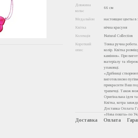
Довжина
66 см
кольє
Медальйон
настоящие цветы в
Квітка
нічна красуня
Колекція
Natural Collection
Короткий
Тонка ручна робота.
опис
колір. Квітка розмі
каміння». При вигот
матеріалу та збере
упаковці.
«Дрібниці створюют
виготовляємо пугівк
прикрасити Ваш пода
травичці. Також мо
Оригінальна ідея т
Квітка, котра завжд
Доставка Оплата Г
«Нова пошта» по Укр
Доставка
Оплата
Гара