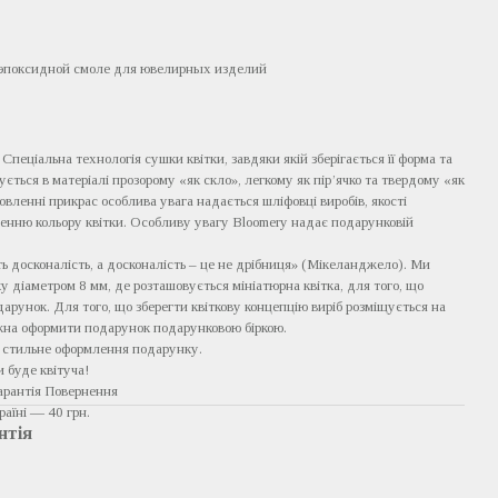
 эпоксидной смоле для ювелирных изделий
 Спеціальна технологія сушки квітки, завдяки якій зберігається її форма та
щується в матеріалі прозорому «як скло», легкому як пір’ячко та твердому «як
овленні прикрас особлива увага надається шліфовці виробів, якості
женню кольору квітки. Особливу увагу Bloomery надає подарунковій
ь досконалість, а досконалість – це не дрібниця» (Мікеланджело). Ми
у діаметром 8 мм, де розташовується мініатюрна квітка, для того, що
рунок. Для того, що зберегти квіткову концепцію виріб розміщується на
жна оформити подарунок подарунковою біркою.
а стильне оформлення подарунку.
и буде квітуча!
арантія Повернення
аїні — 40 грн.
нтія