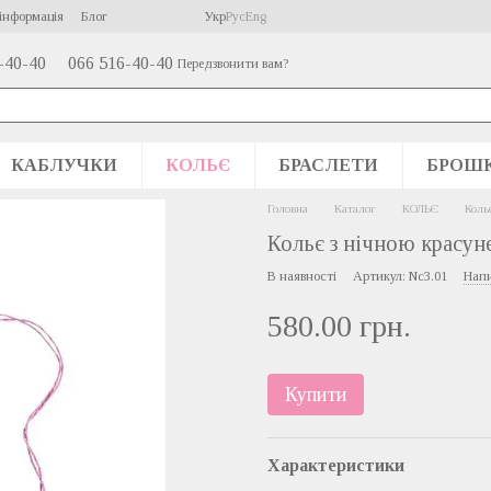
інформація
Блог
Укр
Рус
Eng
-40-40
066 516-40-40
Передзвонити вам?
КАБЛУЧКИ
КОЛЬЄ
БРАСЛЕТИ
БРОШ
Головна
Каталог
КОЛЬЄ
Коль
Кольє з нічною красу
В наявності
Артикул: Nc3.01
Напи
580.00 грн.
Купити
Характеристики