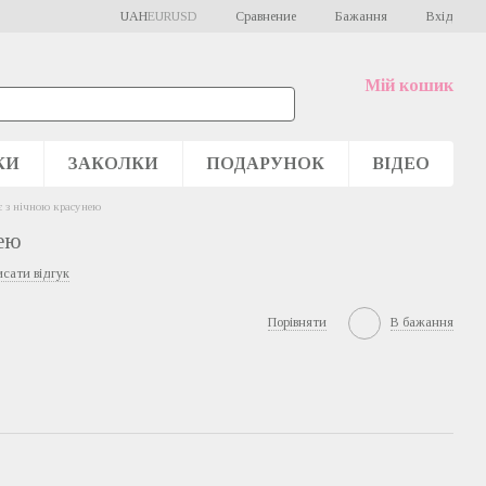
Сравнение
UAH
EUR
USD
Бажання
Вхід
Мій кошик
КИ
ЗАКОЛКИ
ПОДАРУНОК
ВІДЕО
є з нічною красунею
нею
сати відгук
Порівняти
В бажання