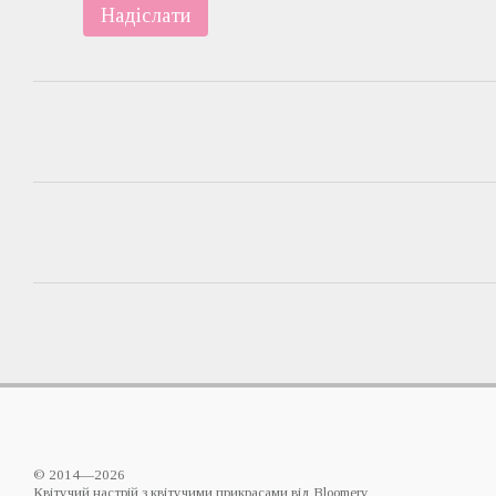
Надіслати
© 2014—2026
Квітучий настрій з квітучими прикрасами від Bloomery