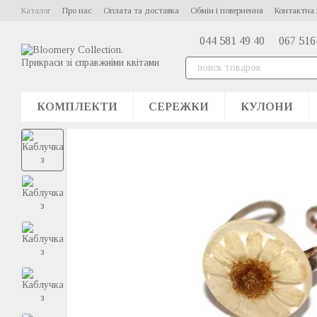
Перейти до основного контенту
Каталог
Про нас
Оплата та доставка
Обмін і повернення
Контактна 
044 581 49 40
067 516
КОМПЛЕКТИ
СЕРЕЖКИ
КУЛОНИ