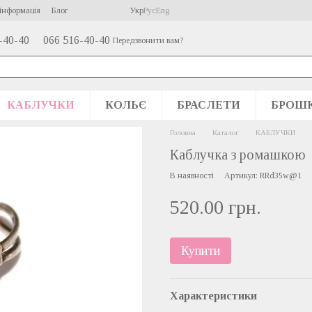
інформація
Блог
Укр
Рус
Eng
-40-40
066 516-40-40
Передзвонити вам?
КАБЛУЧКИ
КОЛЬЄ
БРАСЛЕТИ
БРОШ
Головна
Каталог
КАБЛУЧКИ
Каблучка з ромашкою
В наявності
Артикул: RRd35w@1
520.00 грн.
Купити
Характеристики