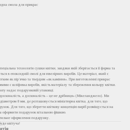
сидна смола для прикрас
пеціальна технологія сушки квітки, завдяки якій зберігається її форма та
ється в епоксидній смолі для ювелірних виробів. Це матеріал, який є
егким як пір’ячко та твердим «як каміння». При виготовленні прикрас
ими є шліфовка виробів, якість матеріалу та збереження кольору квітки.
ery надає подарунковій упаковці.
досконалість, а досконалість – це не дрібниця» (Мікеланджело). Ми
діаметром 8 мм, де розташовується мініатюрна квітка, для того, що
унок. Для того, що зберегти квіткову концепцію виріб розміщується на
а оформити подарунок вітальною фішкою.
стильне оформлення подарунку.
буде квітуча!
нтія