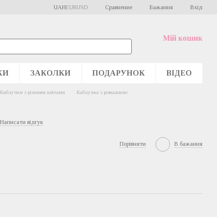
Сравнение
UAH
EUR
USD
Бажання
Вхід
Мій кошик
КИ
ЗАКОЛКИ
ПОДАРУНОК
ВІДЕО
Каблучки з різними квітами
Каблучка з ромашкою
Написати відгук
Порівняти
В бажання