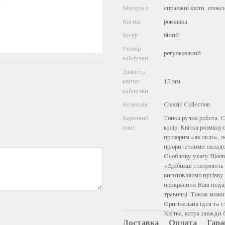
Матеріал
справжні квіти, епок
Квітка
ромашка
Колір
білий
Розмір
регульований
каблучки
Діаметр
квітки
15 мм
каблучки
Колекція
Classic Collection
Короткий
Тонка ручна робота. С
опис
колір. Квітка розміщу
прозорим «як скло», л
пріоритетними складов
Особливу увагу Bloom
«Дрібниці створюють 
виготовляємо пугівку 
прикрасити Ваш подар
травичці. Також можн
Оригінальна ідея та 
Квітка, котра завжди 
Доставка
Оплата
Гара