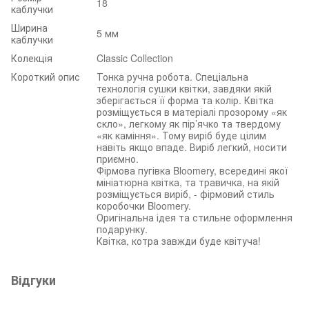
18
каблучки
Ширина
5 мм
каблучки
Колекція
Classic Collection
Короткий опис
Тонка ручна робота. Спеціальна
технологія сушки квітки, завдяки якій
зберігається її форма та колір. Квітка
розміщується в матеріалі прозорому «як
скло», легкому як пір’ячко та твердому
«як каміння». Тому виріб буде цілим
навіть якщо впаде. Виріб легкий, носити
приємно.
Фірмова пугівка Bloomery, всередині якої
мініатюрна квітка, та травичка, на якій
розміщується виріб, - фірмовий стиль
коробочки Bloomery.
Оригінальна ідея та стильне оформлення
подарунку.
Квітка, котра завжди буде квітуча!
Відгуки