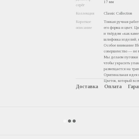
17 мм
серёг
Коллекция
Classic Collection
Короткое
Тонкая ручная работ
описание
его форма и цвет. Ц
и твёрдом «как кам
шлифовка изделий, к
Особое внимание Bl
совершенство — не 
Мы делаем пуговки 
чтобы украсить упа
размещается на тра
Оригинальная идея 
Цветок, который вс
Доставка
Оплата
Гара