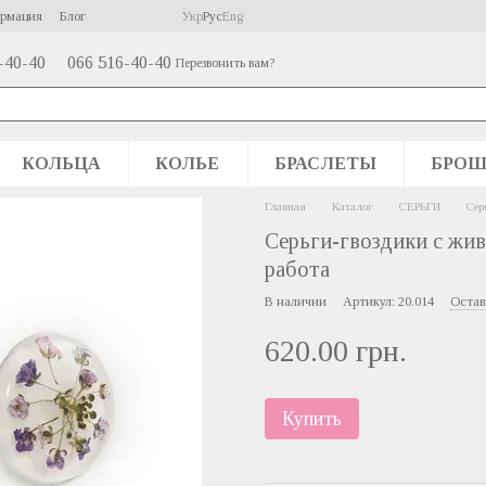
ормация
Блог
Укр
Рус
Eng
-40-40
066 516-40-40
Перезвонить вам?
КОЛЬЦА
КОЛЬЕ
БРАСЛЕТЫ
БРО
Главная
Каталог
СЕРЬГИ
Сер
Серьги-гвоздики с жив
работа
В наличии
Артикул: 20.014
Остав
620.00 грн.
Купить