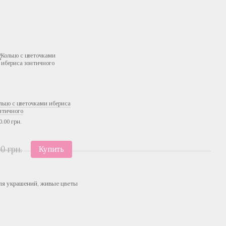
льцо c цветочками ибериса
нтичного
0.00 грн.
0 грн.
Купить
ля украшений, живые цветы