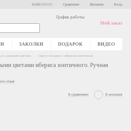
Сравнение
UAH
EUR
USD
Желания
Вход
График работы:
Мой заказ
ШИ
ЗАКОЛКИ
ПОДАРОК
ВИДЕО
ьги с разными цветами
Серьги-гвоздики c иберисом зонтичным
ыми цветами ибериса зонтичного. Ручная
ить отзыв
К сравнению
В желания