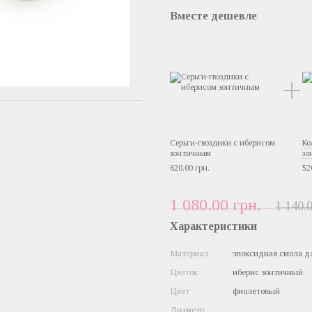
Вместе дешевле
Серьги-гвоздики c иберисом
Ко
зонтичным
зо
620.00 грн.
52
1 080.00 грн.
1 140.0
Характеристики
Материал
эпоксидная смола д
Цветок
иберис зонтичный
Цвет
фиолетовый
Диаметр