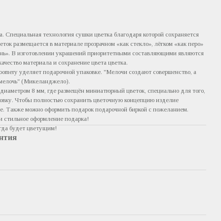
а. Специальная технология сушки цветка благодаря которой сохраняется
веток размещается в материале прозрачном «как стекло», лёгком «как перо»
ень». В изготовлении украшений приоритетными составляющими являются
ачество материала и сохранение цвета цветка.
oomery уделяет подарочной упаковке. "Мелочи создают совершенство, а
мелочь" (Микеланджело).
диаметром 8 мм, где размещён миниатюрный цветок, специально для того,
ковку. Чтобы полностью сохранить цветочную концепцию изделие
ве. Также можно оформить подарок подарочной биркой с пожеланием.
и стильное оформление подарка!
егда будет цветущим!
нтия