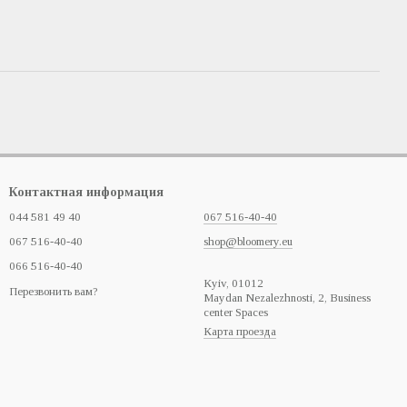
Контактная информация
044 581 49 40
067 516-40-40
067 516-40-40
shop@bloomery.eu
066 516-40-40
Кyiv, 01012
Перезвонить вам?
Maydan Nezalezhnosti, 2, Business
center Spaces
Карта проезда