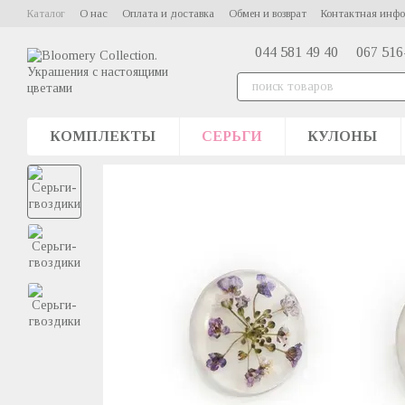
Перейти к основному контенту
Каталог
О нас
Оплата и доставка
Обмен и возврат
Контактная инф
044 581 49 40
067 516
КОМПЛЕКТЫ
СЕРЬГИ
КУЛОНЫ