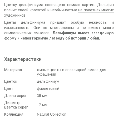
Цветку дельфиниума посвящено немало картин. Дельфин
пленит своей красотой и необычностью
на полотнах многих
художников
.
Цветы дельфиниума придают особую нежность и
изысканность. Они не многословны и не имеют много
символических смыслов.
Дельфиниум имеет загадочную
форму и неповторимую легенду об истории любви.
Характеристики
Материал
живые цветы в эпоксидной смоле для
украшений
Цветок
дельфиниум
Цвет
фиолетовый
Длина серёг
35 мм
Диаметр
17 мм
цветка серёг
Коллекция
Natural Collection