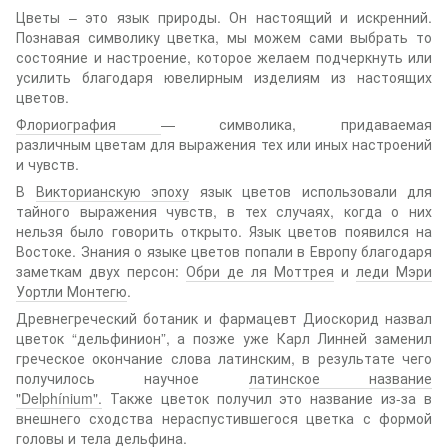
Цветы – это язык природы. Он настоящий и искренний.
Познавая символику цветка, мы можем сами выбрать то
состояние и настроение, которое желаем подчеркнуть или
усилить благодаря ювелирным изделиям из настоящих
цветов.
Флориография
— символика, придаваемая
различным цветам для выражения тех или иных настроений
и чувств.
В
Викторианскую эпоху
язык цветов использовали для
тайного выражения чувств, в тех случаях, когда о них
нельзя было говорить открыто. Язык цветов появился на
Востоке. Знания о языке цветов попали в Европу благодаря
заметкам двух персон:
Обри де ля Моттрея
и
леди Мэри
Уортли Монтегю
.
Древнегреческий ботаник и фармацевт Диоскорид назвал
цветок “дельфинион”, а позже уже Карл Линней заменил
греческое окончание слова латинским, в результате чего
получилось научное
латинское название
"Delphínium".
Также цветок получил это название из-за в
внешнего сходства нераспустившегося цветка с формой
головы и тела дельфина.