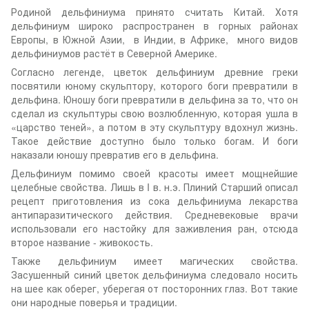
Родиной дельфиниума принято считать Китай. Хотя
дельфиниум широко распространен в горных районах
Европы, в Южной Азии, в Индии, в Африке, много видов
дельфиниумов растёт в Северной Америке.
Согласно легенде, цветок дельфиниум древние греки
посвятили юному скульптору, которого боги превратили в
дельфина. Юношу боги превратили в дельфина за то, что он
сделал из скульптуры свою возлюбленную, которая ушла в
«царство теней», а потом в эту скульптуру вдохнул жизнь.
Такое действие доступно было только богам. И боги
наказали юношу превратив его в дельфина.
Дельфиниум помимо своей красоты имеет мощнейшие
целебные свойства. Лишь в I в. н.э. Плиний Старший описал
рецепт приготовления из сока дельфиниума лекарства
антипаразитического действия. Средневековые врачи
использовали его настойку для заживления ран, отсюда
второе название - живокость.
Также дельфиниум имеет магических свойства.
Засушенный синий цветок дельфиниума следовало носить
на шее как оберег, уберегая от посторонних глаз. Вот такие
они народные поверья и традиции.