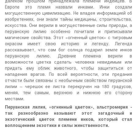
далёком прошлом принадлежала племени индейцев. В
Европе это племя назвали инками. Инки создали
могущественную цивилизацию. Не владея информацией об
изобретениях, они знали тайны медицины, строительства,
искусства. Они верили в могущественные силы природы, а
перуанскую лилию особенно почитали и приписывали
магические свойства. Этот «огненный цветок» с тигровым
окрасом имеет свою историю и легенду. Легенда
рассказывает, что сам бог солнца подарил земле инков
перуанскую лилию. Древние племена верили в
возможности цветка сделать человека невидимым или
придать ему облик животного, чтобы защититься от
нападения врагов. По всей вероятности, эти предания
отчасти были связаны с необычным свойством перуанской
лилии – черешок ее листа перекручен на 180 градусов,
меняя, тем самым, верхнюю и нижнюю его сторону
местами.
Перуанская лилия, «огненный цветок», альстромерия -
так разнообразно называют этот загадочный и
экзотический цветок племени инков, который стал
воплощением экзотики и силы женственности.