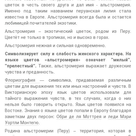
цветок в честь своего друга и дал имя - альстромерия.
Именно под таким названием перуанская лилия стала
известна в Европе. Альстромерия всегда была и остается
любимицей почитателей экзотики.
Альстромерия – экзотический цветок, родом из Перу.
Цветёт не только в тропиках, но и высоко в горах.
Альстромерия нежная и сильная одновременно.
Символизирует силу и слабость женского характера. На
языке цветов «альстромерия» означает "милый",
"прелестный".
Также, альстромерия выражает дружеские
чувства и преданность.
Флориография
— символика, придаваемая различным
цветам для выражения тех или иных настроений и чувств. В
Викторианскую эпоху язык цветов использовали для
тайного выражения чувств, в тех случаях, когда о них
нельзя было говорить открыто. Язык цветов появился на
Востоке. Знания о языке цветов попали в Европу благодаря
заметкам двух персон:
Обри де ля Моттрея
и
леди Мэри
Уортли Монтегю
.
Родина альстромерии (Перу) – территория, которая в