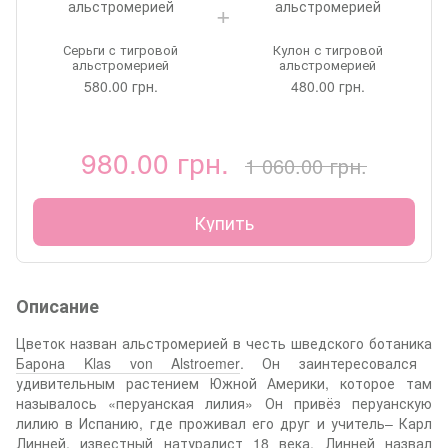
Серьги c тигровой
Кулон с тигровой
альстромерией
альстромерией
580.00 грн.
480.00 грн.
980.00 грн.
1 060.00 грн.
Купить
Описание
Цветок назван альстромерией в честь шведского ботаника
Барона Klas von Alstroemer
. Он заинтересовался
удивительным растением Южной Америки, которое там
называлось «перуанская лилия» Он привёз перуанскую
лилию в Испанию, где проживал его друг и учитель– Карл
Линней, известный натуралист 18 века. Линней назвал