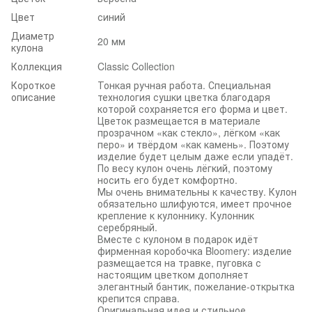
Цвет
синий
Диаметр
20 мм
кулона
Коллекция
Classic Collection
Короткое
Тонкая ручная работа. Специальная
описание
технология сушки цветка благодаря
которой сохраняется его форма и цвет.
Цветок размещается в материале
прозрачном «как стекло», лёгком «как
перо» и твёрдом «как камень». Поэтому
изделие будет целым даже если упадёт.
По весу кулон очень лёгкий, поэтому
носить его будет комфортно.
Мы очень внимательны к качеству. Кулон
обязательно шлифуются, имеет прочное
крепление к кулоннику. Кулонник
серебряный.
Вместе с кулоном в подарок идёт
фирменная коробочка Bloomery: изделие
размещается на травке, пуговка с
настоящим цветком дополняет
элегантный бантик, пожелание-открытка
крепится справа.
Оригинальная идея и стильное