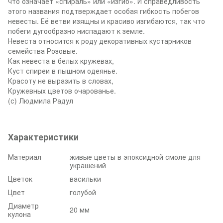
что означает «спираль» или «изгиб». И справедливость
этого названия подтверждает особая гибкость побегов
невесты. Её ветви изящны и красиво изгибаются, так что
побеги дугообразно ниспадают к земле.
Невеста относится к роду декоративных кустарников
семейства Розовые.
Как невеста в белых кружевах,
Куст спиреи в пышном одеянье.
Красоту не выразить в словах,
Кружевных цветов очарованье.
(с) Людмила Радул
Характеристики
Материал
живые цветы в эпоксидной смоле для
украшений
Цветок
васильки
Цвет
голубой
Диаметр
20 мм
кулона