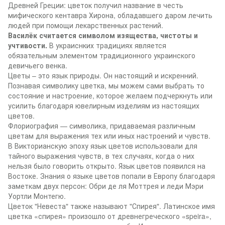
Древней Греции: цветок получил название в честь
мифического кентавра Хирона, обладавшего даром лечить
людей при помощи лекарственных растений.
Василёк считается символом изящества, чистоты и
учтивости.
В украиснких традициях является
обязательным элементом традиционного украинского
девичьего венка.
Цветы – это язык природы. Он настоящий и искренний.
Познавая символику цветка, мы можем сами выбрать то
состояние и настроение, которое желаем подчеркнуть или
усилить благодаря ювелирным изделиям из настоящих
цветов.
Флориография — символика, придаваемая различным
цветам для выражения тех или иных настроений и чувств.
В Викторианскую эпоху язык цветов использовали для
тайного выражения чувств, в тех случаях, когда о них
нельзя было говорить открыто. Язык цветов появился на
Востоке. Знания о языке цветов попали в Европу благодаря
заметкам двух персон: Обри де ля Моттрея и леди Мэри
Уортли Монтегю.
Цветок "Невеста" также называют "Спирея". Латинское имя
цветка «спирея» произошло от древнегреческого «speira»,