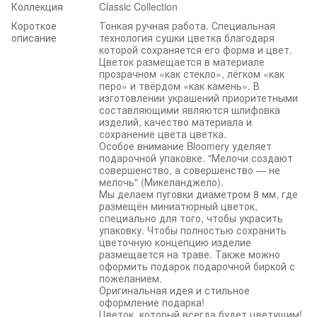
Коллекция
Classic Collection
Короткое
Тонкая ручная работа. Специальная
описание
технология сушки цветка благодаря
которой сохраняется его форма и цвет.
Цветок размещается в материале
прозрачном «как стекло», лёгком «как
перо» и твёрдом «как камень». В
изготовлении украшений приоритетными
составляющими являются шлифовка
изделий, качество материала и
сохранение цвета цветка.
Особое внимание Bloomery уделяет
подарочной упаковке. "Мелочи создают
совершенство, а совершенство — не
мелочь" (Микеланджело).
Мы делаем пуговки диаметром 8 мм, где
размещён миниатюрный цветок,
специально для того, чтобы украсить
упаковку. Чтобы полностью сохранить
цветочную концепцию изделие
размещается на траве. Также можно
оформить подарок подарочной биркой с
пожеланием.
Оригинальная идея и стильное
оформление подарка!
Цветок, который всегда будет цветущим!