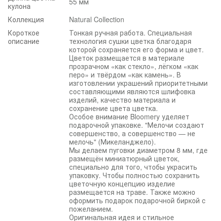
55 мм
кулона
Коллекция
Natural Collection
Короткое
Тонкая ручная работа. Специальная
описание
технология сушки цветка благодаря
которой сохраняется его форма и цвет.
Цветок размещается в материале
прозрачном «как стекло», лёгком «как
перо» и твёрдом «как камень». В
изготовлении украшений приоритетными
составляющими являются шлифовка
изделий, качество материала и
сохранение цвета цветка.
Особое внимание Bloomery уделяет
подарочной упаковке. "Мелочи создают
совершенство, а совершенство — не
мелочь" (Микеланджело).
Мы делаем пуговки диаметром 8 мм, где
размещён миниатюрный цветок,
специально для того, чтобы украсить
упаковку. Чтобы полностью сохранить
цветочную концепцию изделие
размещается на траве. Также можно
оформить подарок подарочной биркой с
пожеланием.
Оригинальная идея и стильное