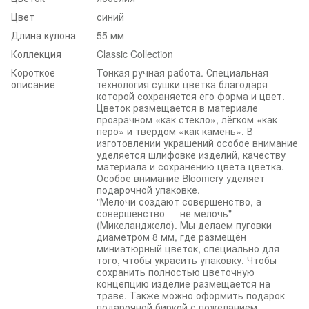
Цвет
синий
Длина кулона
55 мм
Коллекция
Classic Collection
Короткое
Тонкая ручная работа. Специальная
описание
технология сушки цветка благодаря
которой сохраняется его форма и цвет.
Цветок размещается в материале
прозрачном «как стекло», лёгком «как
перо» и твёрдом «как камень». В
изготовлении украшений особое внимание
уделяется шлифовке изделий, качеству
материала и сохранению цвета цветка.
Особое внимание Bloomery уделяет
подарочной упаковке.
"Мелочи создают совершенство, а
совершенство — не мелочь"
(Микеланджело). Мы делаем пуговки
диаметром 8 мм, где размещён
миниатюрный цветок, специально для
того, чтобы украсить упаковку. Чтобы
сохранить полностью цветочную
концепцию изделие размещается на
траве. Также можно оформить подарок
подарочной биркой с пожеланием.