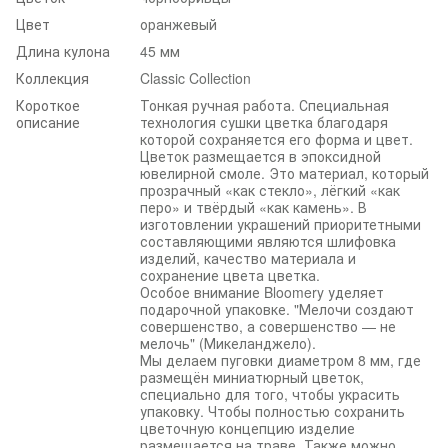
Цвет
оранжевый
Длина кулона
45 мм
Коллекция
Classic Collection
Короткое
Тонкая ручная работа. Специальная
описание
технология сушки цветка благодаря
которой сохраняется его форма и цвет.
Цветок размещается в эпоксидной
ювелирной смоле. Это материал, который
прозрачный «как стекло», лёгкий «как
перо» и твёрдый «как камень». В
изготовлении украшений приоритетными
составляющими являются шлифовка
изделий, качество материала и
сохранение цвета цветка.
Особое внимание Bloomery уделяет
подарочной упаковке. "Мелочи создают
совершенство, а совершенство — не
мелочь" (Микеланджело).
Мы делаем пуговки диаметром 8 мм, где
размещён миниатюрный цветок,
специально для того, чтобы украсить
упаковку. Чтобы полностью сохранить
цветочную концепцию изделие
размещается на траве. Также можно